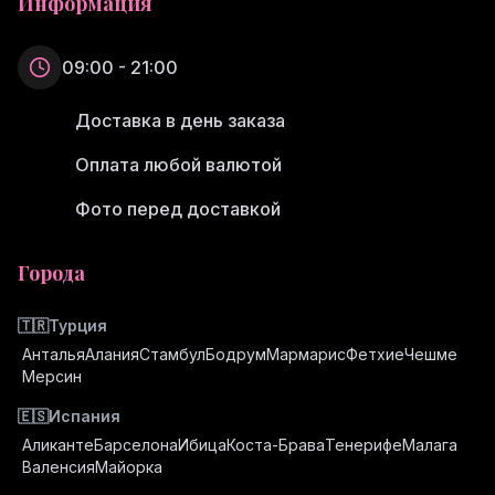
Информация
09:00 - 21:00
Доставка в день заказа
Оплата любой валютой
Фото перед доставкой
Города
🇹🇷
Турция
Анталья
Алания
Стамбул
Бодрум
Мармарис
Фетхие
Чешме
Мерсин
🇪🇸
Испания
Аликанте
Барселона
Ибица
Коста-Брава
Тенерифе
Малага
Валенсия
Майорка