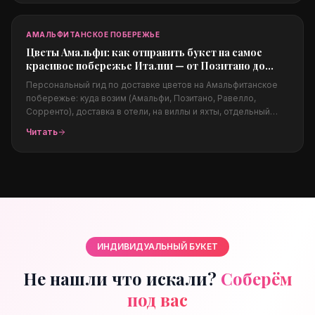
за границы для родных.
АМАЛЬФИТАНСКОЕ ПОБЕРЕЖЬЕ
Цветы Амальфи: как отправить букет на самое
красивое побережье Италии — от Позитано до
Равелло
Персональный гид по доставке цветов на Амальфитанское
побережье: куда возим (Амальфи, Позитано, Равелло,
Сорренто), доставка в отели, на виллы и яхты, отдельный
блок про свадебную флористику (B2B) на виллах Равелло,
Читать
какие цветы подходят климату, цены в евро и заказ из-за
границы.
ИНДИВИДУАЛЬНЫЙ БУКЕТ
Не нашли что искали?
Соберём
под вас