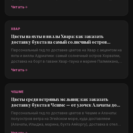
частные виллы и суперяхты. Из чего собираются люкс-
Читать
композиции, как заказать из-за границы, цены в евро,
конфиденциальность и фото перед доставкой.
ХВАР
Цветы на яхты и виллы Хвара: как заказать
доставку букета на самый солнечный остров
Адриатики
Персональный гид по доставке цветов на Хвар с акцентом на
яхты и виллы Адриатики: самый солнечный остров Хорватии,
доставка на борт в гавани Хвар-тауна и марине Палмижана,
на виллы над морем, Пакленские острова, свадьбы на
Читать
Адриатике, какие цветы подходят солёному климату, цены в
евро и заказ из-за границы.
ЧЕШМЕ
Цветы среди ветряных мельниц: как заказать
доставку букета в Чешме — от улочек Алачаты до
марины
Персональный гид по доставке цветов в Чешме и Алачаты:
полуостров ветра на Эгейском море, куда доставляем
(Алачаты, Илыджа, марина, бухта Аяйоргу), доставка в отели,
на яхты и в бич-клубы, свадьбы в Алачаты, какие цветы
Читать