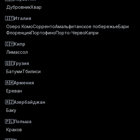
Дубровник
Хвар
🇮🇹
Италия
Озеро Комо
Сорренто
Амальфитанское побережье
Бари
Флоренция
Портофино
Порто-Черво
Капри
🇨🇾
Кипр
Лимассол
🇬🇪
Грузия
Батуми
Тбилиси
🇦🇲
Армения
Ереван
🇦🇿
Азербайджан
Баку
🇵🇱
Польша
Краков