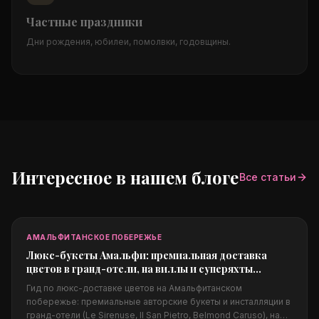
Частные праздники
Дни рождения, юбилеи, помолвки, годовщины.
Интересное в нашем блоге
Все статьи
АМАЛЬФИТАНСКОЕ ПОБЕРЕЖЬЕ
Люкс-букеты Амальфи: премиальная доставка
цветов в гранд-отели, на виллы и суперяхты
побережья
Гид по люкс-доставке цветов на Амальфитанском
побережье: премиальные авторские букеты и инсталляции в
гранд-отели (Le Sirenuse, Il San Pietro, Belmond Caruso), на