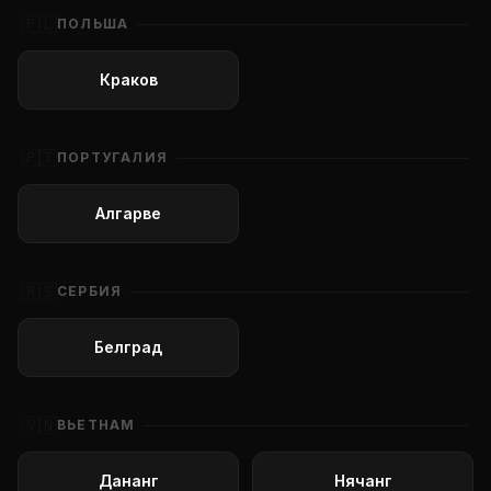
🇵🇱
ПОЛЬША
Краков
🇵🇹
ПОРТУГАЛИЯ
Алгарве
🇷🇸
СЕРБИЯ
Белград
🇻🇳
ВЬЕТНАМ
Дананг
Нячанг