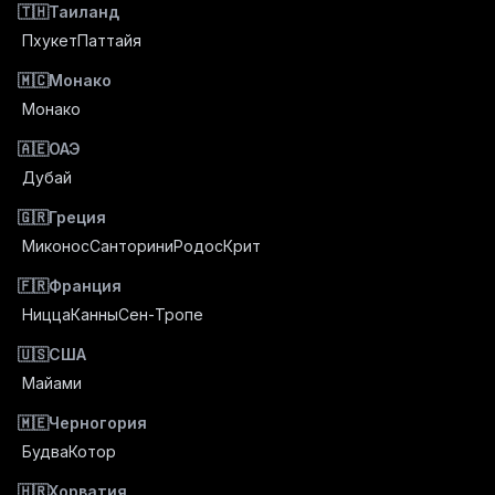
🇹🇭
Таиланд
Пхукет
Паттайя
🇲🇨
Монако
Монако
🇦🇪
ОАЭ
Дубай
🇬🇷
Греция
Миконос
Санторини
Родос
Крит
🇫🇷
Франция
Ницца
Канны
Сен-Тропе
🇺🇸
США
Майами
🇲🇪
Черногория
Будва
Котор
🇭🇷
Хорватия