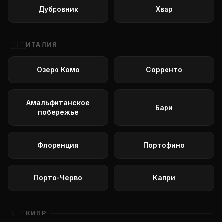
Дубровник
Хвар
🇮🇹
ИТАЛИЯ
Озеро Комо
Сорренто
Амальфитанское
Бари
побережье
Флоренция
Портофино
Порто-Черво
Капри
🇨🇾
КИПР