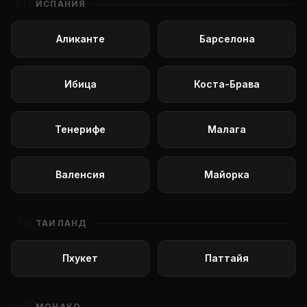
🇪🇸
ИСПАНИЯ
Аликанте
Барселона
Ибица
Коста-Брава
Тенерифе
Малага
Валенсия
Майорка
🇹🇭
ТАИЛАНД
Пхукет
Паттайя
МОНАКО