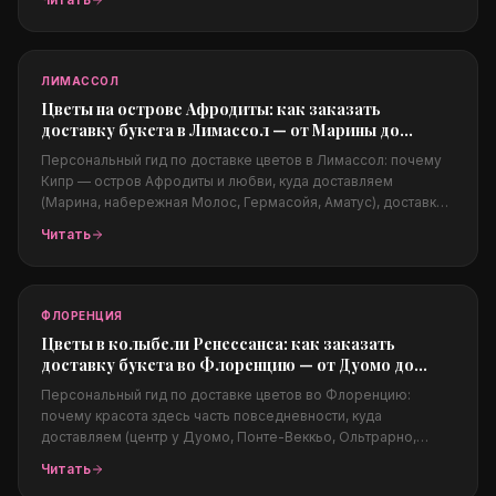
подходят жаркому и ветреному климату, цены в долларах и
заказ из-за границы.
ЛИМАССОЛ
Цветы на острове Афродиты: как заказать
доставку букета в Лимассол — от Марины до
набережной Молос
Персональный гид по доставке цветов в Лимассол: почему
Кипр — остров Афродиты и любви, куда доставляем
(Марина, набережная Молос, Гермасойя, Аматус), доставка в
отели и на яхты, свадьбы на Кипре, какие цветы подходят
Читать
жаркому климату, цены в евро и заказ из-за границы.
ФЛОРЕНЦИЯ
Цветы в колыбели Ренессанса: как заказать
доставку букета во Флоренцию — от Дуомо до
Понте-Веккьо
Персональный гид по доставке цветов во Флоренцию:
почему красота здесь часть повседневности, куда
доставляем (центр у Дуомо, Понте-Веккьо, Ольтрарно,
Пьяццале Микеланджело), поводы (свадьбы в Тоскане,
Читать
годовщины, предложения на закате), цены в евро и заказ из-