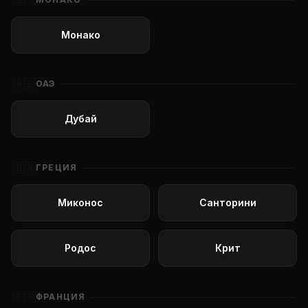
🇲🇨
Монако
🇦🇪
ОАЭ
Дубай
🇬🇷
ГРЕЦИЯ
Миконос
Санторини
Родос
Крит
🇫🇷
ФРАНЦИЯ