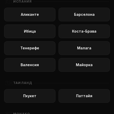
🇪🇸
ИСПАНИЯ
Аликанте
Барселона
Ибица
Коста-Брава
Тенерифе
Малага
Валенсия
Майорка
🇹🇭
ТАИЛАНД
Пхукет
Паттайя
МОНАКО