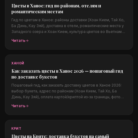
Цветы в Ханое: гид по районам, отелям и
романтическим местам
Гид по цветам в Ханое: районы доставки (Хоан Кием, Тай Хо,
Ба Динь, Кау Зяй), доставка в отели, романтические места у
Западного озера и Хоан Кием, культура цветов во Вьетнаме
и лучшие поводы. Цены в долларах, оплата из любой страны.
Читать
ХАНОЙ
Как заказать цветы в Ханое 2026 — пошаговый гид
по доставке букетов
Пошаговый гид, как заказать доставку цветов в Ханое 2026:
выбор букета, адрес по районам (Хоан Кием, Тай Хо, Ба
Динь, Кау Зяй), оплата картой/криптой из-за границы, фото
перед доставкой, цены в долларах, четыре сезона Ханоя и
Читать
популярные поводы. Плюс перелинковка на Дананг и
Нячанг.
КРИТ
Цветы на Крите: доставка букетов на самый