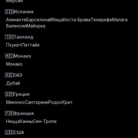
Мерсин
🇪🇸
Испания
Аликанте
Барселона
Ибица
Коста-Брава
Тенерифе
Малага
Валенсия
Майорка
🇹🇭
Таиланд
Пхукет
Паттайя
🇲🇨
Монако
Монако
🇦🇪
ОАЭ
Дубай
🇬🇷
Греция
Миконос
Санторини
Родос
Крит
🇫🇷
Франция
Ницца
Канны
Сен-Тропе
🇺🇸
США