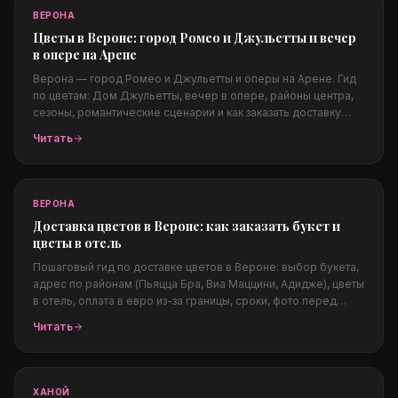
ВЕРОНА
Цветы в Вероне: город Ромео и Джульетты и вечер
в опере на Арене
Верона — город Ромео и Джульетты и оперы на Арене. Гид
по цветам: Дом Джульетты, вечер в опере, районы центра,
сезоны, романтические сценарии и как заказать доставку
цветов в Вероне из любой страны. Перелинковка на
Читать
Флоренцию, Амальфи, Комо.
ВЕРОНА
Доставка цветов в Вероне: как заказать букет и
цветы в отель
Пошаговый гид по доставке цветов в Вероне: выбор букета,
адрес по районам (Пьяцца Бра, Виа Маццини, Адидже), цветы
в отель, оплата в евро из-за границы, сроки, фото перед
доставкой и цены. Перелинковка на другие города Италии.
Читать
ХАНОЙ