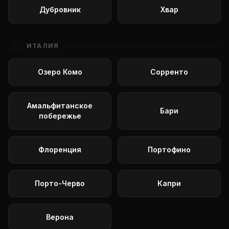
Дубровник
Хвар
🇮🇹
ИТАЛИЯ
Озеро Комо
Сорренто
Амальфитанское
Бари
побережье
Флоренция
Портофино
Порто-Черво
Капри
Верона