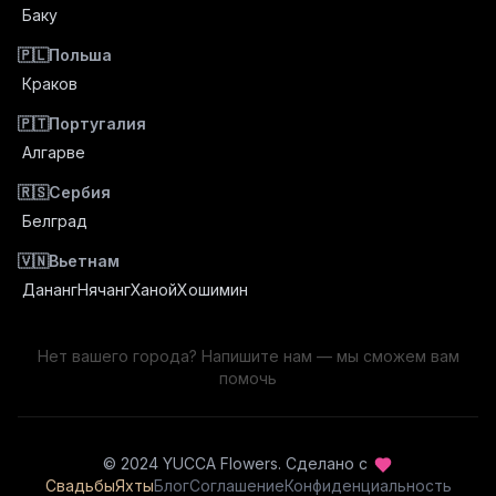
Баку
🇵🇱
Польша
Краков
🇵🇹
Португалия
Алгарве
🇷🇸
Сербия
Белград
🇻🇳
Вьетнам
Дананг
Нячанг
Ханой
Хошимин
Нет вашего города? Напишите нам — мы сможем вам
помочь
© 2024 YUCCA Flowers.
Сделано с
Свадьбы
Яхты
Блог
Соглашение
Конфиденциальность