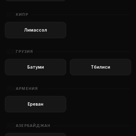
🇨🇾
КИПР
Лимассол
🇬🇪
ГРУЗИЯ
Батуми
Тбилиси
🇦🇲
АРМЕНИЯ
Ереван
🇦🇿
АЗЕРБАЙДЖАН