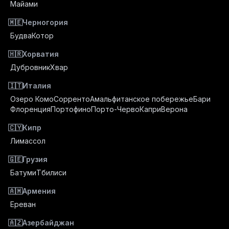
Майами
🇲🇪
Черногория
Будва
Котор
🇭🇷
Хорватия
Дубровник
Хвар
🇮🇹
Италия
Озеро Комо
Сорренто
Амальфитанское побережье
Бари
Флоренция
Портофино
Порто-Черво
Капри
Верона
🇨🇾
Кипр
Лимассол
🇬🇪
Грузия
Батуми
Тбилиси
🇦🇲
Армения
Ереван
🇦🇿
Азербайджан