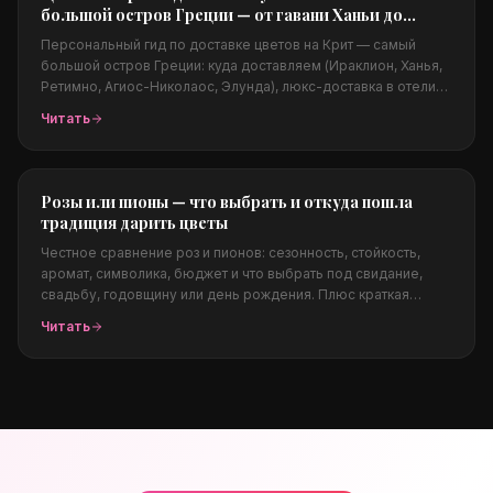
большой остров Греции — от гавани Ханьи до
люкс-курортов Элунды
Персональный гид по доставке цветов на Крит — самый
большой остров Греции: куда доставляем (Ираклион, Ханья,
Ретимно, Агиос-Николаос, Элунда), люкс-доставка в отели
Элунды (Elounda Beach, Blue Palace, Daios Cove), виллы и
Читать
яхты, свадьбы, какие цветы подходят островному климату,
цены в евро и заказ из-за границы.
Розы или пионы — что выбрать и откуда пошла
традиция дарить цветы
Честное сравнение роз и пионов: сезонность, стойкость,
аромат, символика, бюджет и что выбрать под свидание,
свадьбу, годовщину или день рождения. Плюс краткая
история традиции дарить цветы — от Древнего Египта и
Читать
Афродиты до викторианского языка цветов.