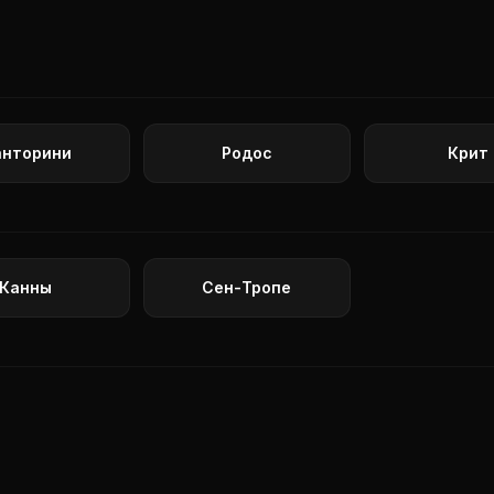
анторини
Родос
Крит
Канны
Сен-Тропе