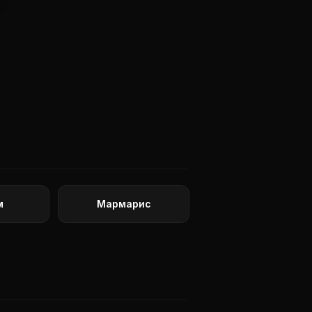
м
Мармарис