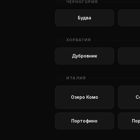
🇲🇪
ЧЕРНОГОРИЯ
Будва
🇭🇷
ХОРВАТИЯ
Дубровник
🇮🇹
ИТАЛИЯ
Озеро Комо
С
Портофино
По