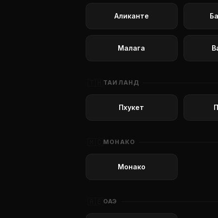
Аликанте
Б
Малага
В
🇹🇭
ТАИЛАНД
Пхукет
🇲🇨
МОНАКО
Монако
🇦🇪
ОАЭ