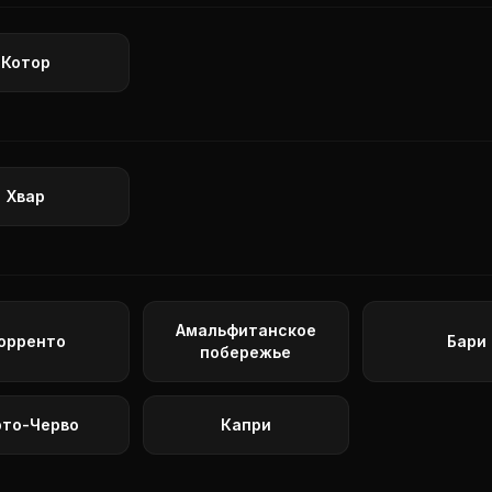
Котор
Хвар
Амальфитанское
орренто
Бари
побережье
рто-Черво
Капри