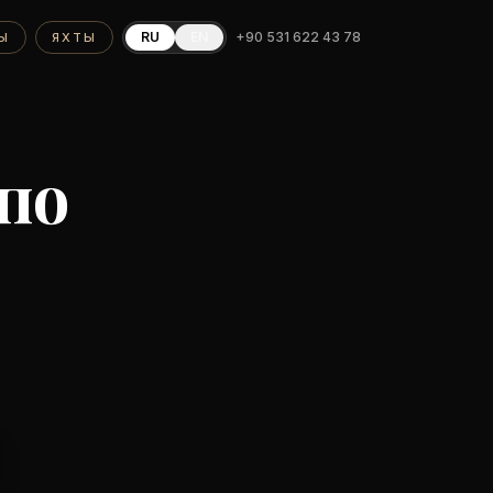
RU
EN
+90 531 622 43 78
Ы
ЯХТЫ
по