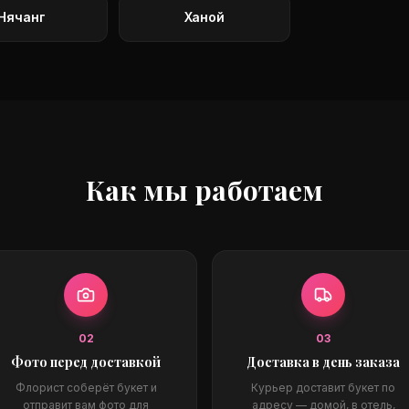
Нячанг
Ханой
Как мы работаем
0
2
0
3
Фото перед доставкой
Доставка в день заказа
Флорист соберёт букет и
Курьер доставит букет по
отправит вам фото для
адресу — домой, в отель,