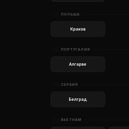
🇵🇱
ПОЛЬША
Краков
🇵🇹
ПОРТУГАЛИЯ
Алгарве
🇷🇸
СЕРБИЯ
Белград
🇻🇳
ВЬЕТНАМ