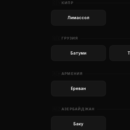
🇨🇾
КИПР
Лимассол
🇬🇪
ГРУЗИЯ
Батуми
🇦🇲
АРМЕНИЯ
Ереван
🇦🇿
АЗЕРБАЙДЖАН
Баку