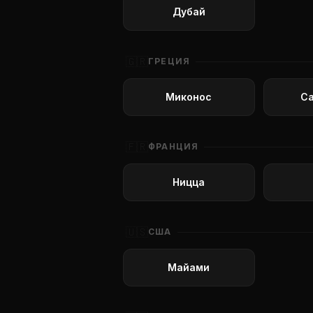
Дубай
🇬🇷
ГРЕЦИЯ
Миконос
С
🇫🇷
ФРАНЦИЯ
Ницца
🇺🇸
США
Майами