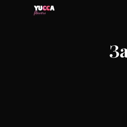
YU
CC
A
flowers
З