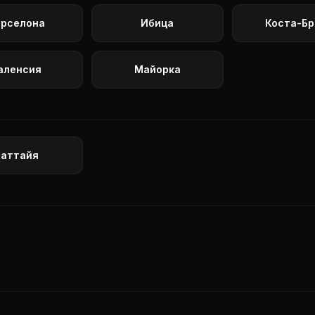
арселона
Ибица
Коста-Бр
аленсия
Майорка
Паттайя