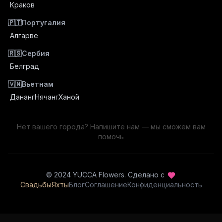
Краков
🇵🇹
Португалия
Алгарве
🇷🇸
Сербия
Белград
🇻🇳
Вьетнам
Дананг
Нячанг
Ханой
Нет вашего города? Напишите нам — мы сможем вам
помочь
© 2024 YUCCA Flowers.
Сделано с
Свадьбы
Яхты
Блог
Соглашение
Конфиденциальность