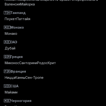
Валенсия
Майорка
🇹🇭
Таиланд
Пхукет
Паттайя
🇲🇨
Монако
Монако
🇦🇪
ОАЭ
Дубай
🇬🇷
Греция
Миконос
Санторини
Родос
Крит
🇫🇷
Франция
Ницца
Канны
Сен-Тропе
🇺🇸
США
Майами
🇲🇪
Черногория