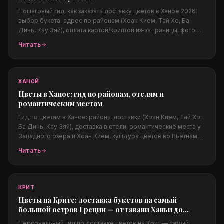
Пошаговый гид, как заказать доставку цветов в Ханое 2026:
выбор букета, адрес по районам (Хоан Кием, Тай Хо, Ба
Динь, Кау Зяй), оплата картой/криптой из-за границы, фото
перед доставкой, цены в долларах, четыре сезона Ханоя и
Читать
популярные поводы. Плюс перелинковка на Дананг и
Нячанг.
ХАНОЙ
Цветы в Ханое: гид по районам, отелям и
романтическим местам
Гид по цветам в Ханое: районы доставки (Хоан Кием, Тай Хо,
Ба Динь, Кау Зяй), доставка в отели, романтические места у
Западного озера и Хоан Кием, культура цветов во Вьетнаме
и лучшие поводы. Цены в долларах, оплата из любой страны.
Читать
КРИТ
Цветы на Крите: доставка букетов на самый
большой остров Греции — от гавани Ханьи до
люкс-курортов Элунды
Персональный гид по доставке цветов на Крит — самый