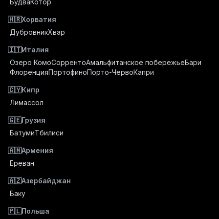
Будва
Котор
🇭🇷
Хорватия
Дубровник
Хвар
🇮🇹
Италия
Озеро Комо
Сорренто
Амальфитанское побережье
Бари
Флоренция
Портофино
Порто-Черво
Капри
🇨🇾
Кипр
Лимассол
🇬🇪
Грузия
Батуми
Тбилиси
🇦🇲
Армения
Ереван
🇦🇿
Азербайджан
Баку
🇵🇱
Польша