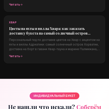
частные виллы и суперяхты. Из чего собираются люкс-
Читать
композиции, как заказать из-за границы, цены в евро,
конфиденциальность и фото перед доставкой.
ХВАР
Цветы на яхты и виллы Хвара: как заказать
доставку букета на самый солнечный остров
Адриатики
Персональный гид по доставке цветов на Хвар с акцентом на
яхты и виллы Адриатики: самый солнечный остров Хорватии,
доставка на борт в гавани Хвар-тауна и марине Палмижана,
на виллы над морем, Пакленские острова, свадьбы на
Читать
Адриатике, какие цветы подходят солёному климату, цены в
евро и заказ из-за границы.
ИНДИВИДУАЛЬНЫЙ БУКЕТ
Не нашли что искали?
Соберём