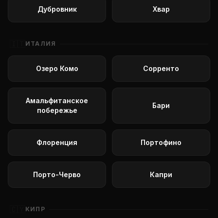
Дубровник
Хвар
🇮🇹
ИТАЛИЯ
Озеро Комо
Сорренто
Амальфитанское
Бари
побережье
Флоренция
Портофино
Порто-Черво
Капри
🇨🇾
КИПР