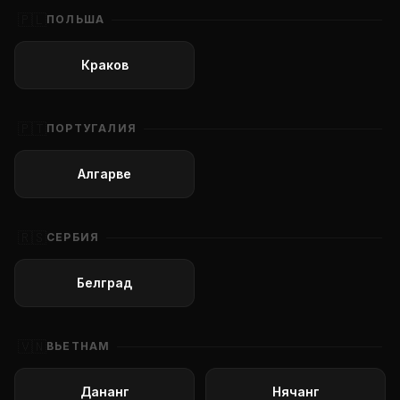
🇵🇱
ПОЛЬША
Краков
🇵🇹
ПОРТУГАЛИЯ
Алгарве
🇷🇸
СЕРБИЯ
Белград
🇻🇳
ВЬЕТНАМ
Дананг
Нячанг