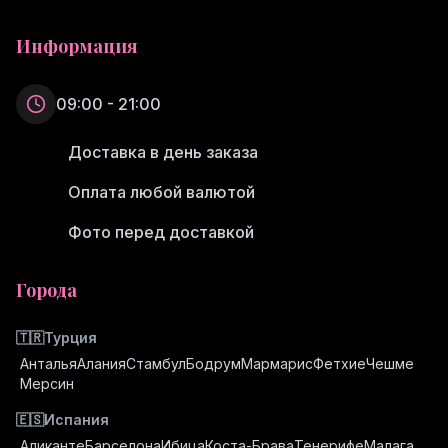
Информация
09:00 - 21:00
Доставка в день заказа
Оплата любой валютой
Фото перед доставкой
Города
🇹🇷
Турция
Анталья
Алания
Стамбул
Бодрум
Мармарис
Фетхие
Чешме
Мерсин
🇪🇸
Испания
Аликанте
Барселона
Ибица
Коста-Брава
Тенерифе
Малага