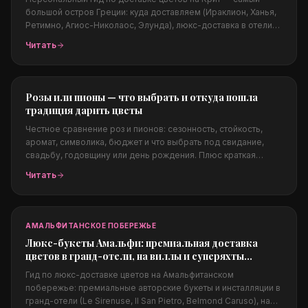
большой остров Греции: куда доставляем (Ираклион, Ханья,
Ретимно, Агиос-Николаос, Элунда), люкс-доставка в отели
Элунды (Elounda Beach, Blue Palace, Daios Cove), виллы и
Читать
яхты, свадьбы, какие цветы подходят островному климату,
цены в евро и заказ из-за границы.
Розы или пионы — что выбрать и откуда пошла
традиция дарить цветы
Честное сравнение роз и пионов: сезонность, стойкость,
аромат, символика, бюджет и что выбрать под свидание,
свадьбу, годовщину или день рождения. Плюс краткая
история традиции дарить цветы — от Древнего Египта и
Читать
Афродиты до викторианского языка цветов.
АМАЛЬФИТАНСКОЕ ПОБЕРЕЖЬЕ
Люкс-букеты Амальфи: премиальная доставка
цветов в гранд-отели, на виллы и суперяхты
побережья
Гид по люкс-доставке цветов на Амальфитанском
побережье: премиальные авторские букеты и инсталляции в
гранд-отели (Le Sirenuse, Il San Pietro, Belmond Caruso), на