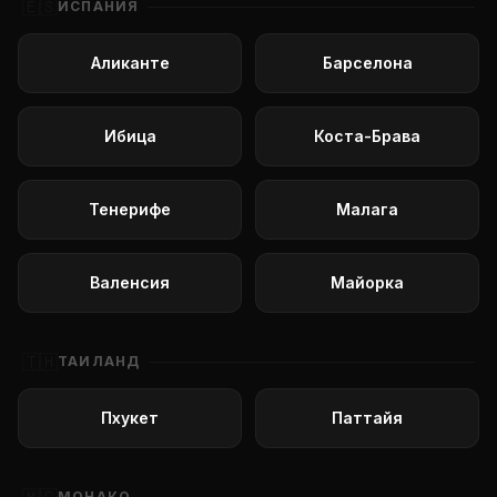
🇪🇸
ИСПАНИЯ
Аликанте
Барселона
Ибица
Коста-Брава
Тенерифе
Малага
Валенсия
Майорка
🇹🇭
ТАИЛАНД
Пхукет
Паттайя
МОНАКО