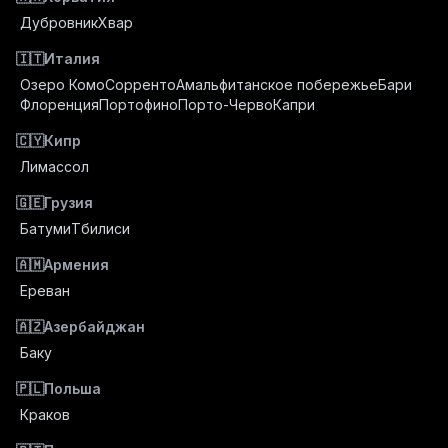
Дубровник
Хвар
🇮🇹
Италия
Озеро Комо
Сорренто
Амальфитанское побережье
Бари
Флоренция
Портофино
Порто-Черво
Капри
🇨🇾
Кипр
Лимассол
🇬🇪
Грузия
Батуми
Тбилиси
🇦🇲
Армения
Ереван
🇦🇿
Азербайджан
Баку
🇵🇱
Польша
Краков