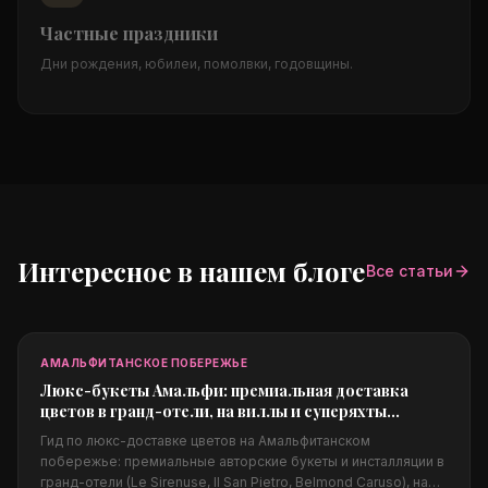
Частные праздники
Дни рождения, юбилеи, помолвки, годовщины.
Интересное в нашем блоге
Все статьи
АМАЛЬФИТАНСКОЕ ПОБЕРЕЖЬЕ
Люкс-букеты Амальфи: премиальная доставка
цветов в гранд-отели, на виллы и суперяхты
побережья
Гид по люкс-доставке цветов на Амальфитанском
побережье: премиальные авторские букеты и инсталляции в
гранд-отели (Le Sirenuse, Il San Pietro, Belmond Caruso), на