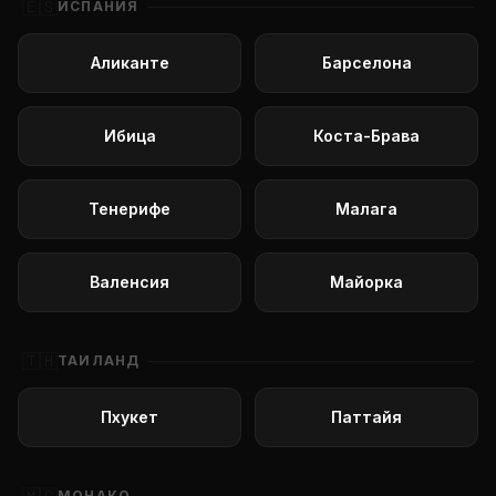
🇪🇸
ИСПАНИЯ
Аликанте
Барселона
Ибица
Коста-Брава
Тенерифе
Малага
Валенсия
Майорка
🇹🇭
ТАИЛАНД
Пхукет
Паттайя
МОНАКО