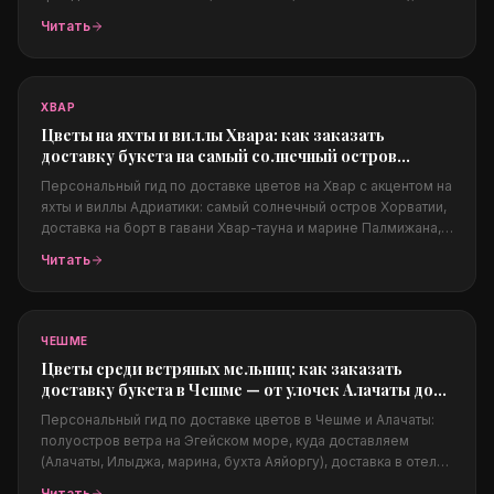
частные виллы и суперяхты. Из чего собираются люкс-
Читать
композиции, как заказать из-за границы, цены в евро,
конфиденциальность и фото перед доставкой.
ХВАР
Цветы на яхты и виллы Хвара: как заказать
доставку букета на самый солнечный остров
Адриатики
Персональный гид по доставке цветов на Хвар с акцентом на
яхты и виллы Адриатики: самый солнечный остров Хорватии,
доставка на борт в гавани Хвар-тауна и марине Палмижана,
на виллы над морем, Пакленские острова, свадьбы на
Читать
Адриатике, какие цветы подходят солёному климату, цены в
евро и заказ из-за границы.
ЧЕШМЕ
Цветы среди ветряных мельниц: как заказать
доставку букета в Чешме — от улочек Алачаты до
марины
Персональный гид по доставке цветов в Чешме и Алачаты:
полуостров ветра на Эгейском море, куда доставляем
(Алачаты, Илыджа, марина, бухта Аяйоргу), доставка в отели,
на яхты и в бич-клубы, свадьбы в Алачаты, какие цветы
Читать