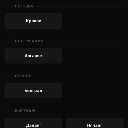
🇵🇱
ПОЛЬША
Краков
🇵🇹
ПОРТУГАЛИЯ
Алгарве
🇷🇸
СЕРБИЯ
Белград
🇻🇳
ВЬЕТНАМ
Дананг
Нячанг