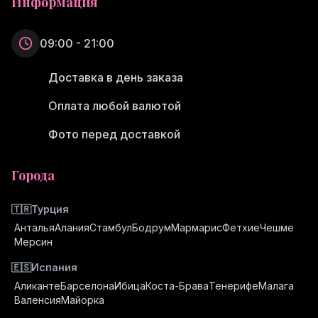
Информация
09:00 - 21:00
Доставка в день заказа
Оплата любой валютой
Фото перед доставкой
Города
🇹🇷
Турция
Анталья
Алания
Стамбул
Бодрум
Мармарис
Фетхие
Чешме
Мерсин
🇪🇸
Испания
Аликанте
Барселона
Ибица
Коста-Брава
Тенерифе
Малага
Валенсия
Майорка