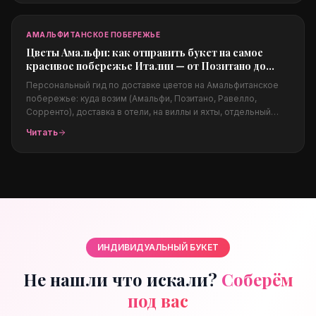
за границы для родных.
АМАЛЬФИТАНСКОЕ ПОБЕРЕЖЬЕ
Цветы Амальфи: как отправить букет на самое
красивое побережье Италии — от Позитано до
Равелло
Персональный гид по доставке цветов на Амальфитанское
побережье: куда возим (Амальфи, Позитано, Равелло,
Сорренто), доставка в отели, на виллы и яхты, отдельный
блок про свадебную флористику (B2B) на виллах Равелло,
Читать
какие цветы подходят климату, цены в евро и заказ из-за
границы.
ИНДИВИДУАЛЬНЫЙ БУКЕТ
Не нашли что искали?
Соберём
под вас