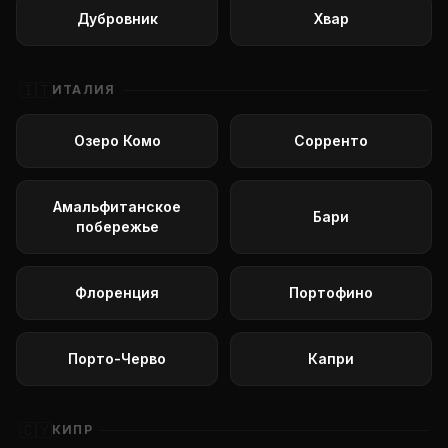
Дубровник
Хвар
🇮🇹
ИТАЛИЯ
Озеро Комо
Сорренто
Амальфитанское
Бари
побережье
Флоренция
Портофино
Порто-Черво
Капри
🇨🇾
КИПР