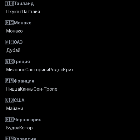
🇹🇭
Таиланд
Пхукет
Паттайя
🇲🇨
Монако
Монако
🇦🇪
ОАЭ
Дубай
🇬🇷
Греция
Миконос
Санторини
Родос
Крит
🇫🇷
Франция
Ницца
Канны
Сен-Тропе
🇺🇸
США
Майами
🇲🇪
Черногория
Будва
Котор
🇭🇷
Хорватия