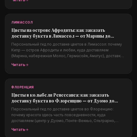
подходят жаркому и ветреному климату, цены в долларах и
заказ из-за границы.
ЛИМАССОЛ
Цветы на острове Афродиты: как заказать
доставку букета в Лимассол — от Марины до
набережной Молос
Персональный гид по доставке цветов в Лимассол: почему
Кипр — остров Афродиты и любви, куда доставляем
(Марина, набережная Молос, Гермасойя, Аматус), доставка в
отели и на яхты, свадьбы на Кипре, какие цветы подходят
Читать
жаркому климату, цены в евро и заказ из-за границы.
ФЛОРЕНЦИЯ
Цветы в колыбели Ренессанса: как заказать
доставку букета во Флоренцию — от Дуомо до
Понте-Веккьо
Персональный гид по доставке цветов во Флоренцию:
почему красота здесь часть повседневности, куда
доставляем (центр у Дуомо, Понте-Веккьо, Ольтрарно,
Пьяццале Микеланджело), поводы (свадьбы в Тоскане,
Читать
годовщины, предложения на закате), цены в евро и заказ из-