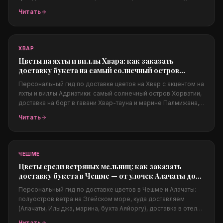
частные виллы и суперяхты. Из чего собираются люкс-
Читать
композиции, как заказать из-за границы, цены в евро,
конфиденциальность и фото перед доставкой.
ХВАР
Цветы на яхты и виллы Хвара: как заказать
доставку букета на самый солнечный остров
Адриатики
Персональный гид по доставке цветов на Хвар с акцентом на
яхты и виллы Адриатики: самый солнечный остров Хорватии,
доставка на борт в гавани Хвар-тауна и марине Палмижана,
на виллы над морем, Пакленские острова, свадьбы на
Читать
Адриатике, какие цветы подходят солёному климату, цены в
евро и заказ из-за границы.
ЧЕШМЕ
Цветы среди ветряных мельниц: как заказать
доставку букета в Чешме — от улочек Алачаты до
марины
Персональный гид по доставке цветов в Чешме и Алачаты:
полуостров ветра на Эгейском море, куда доставляем
(Алачаты, Илыджа, марина, бухта Аяйоргу), доставка в отели,
на яхты и в бич-клубы, свадьбы в Алачаты, какие цветы
Читать