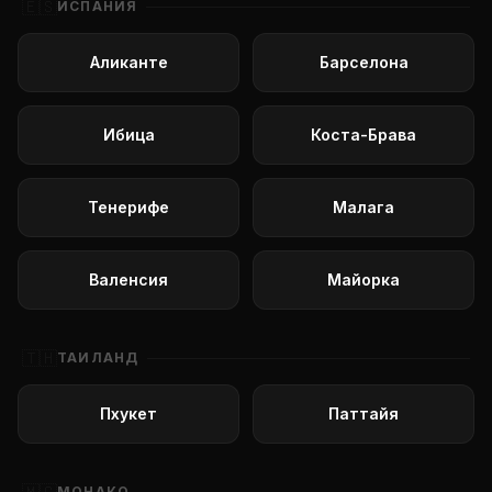
🇪🇸
ИСПАНИЯ
Аликанте
Барселона
Ибица
Коста-Брава
Тенерифе
Малага
Валенсия
Майорка
🇹🇭
ТАИЛАНД
Пхукет
Паттайя
МОНАКО