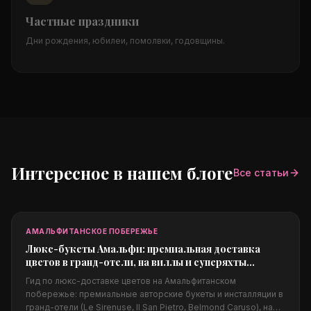
Частные праздники
Дни рождения, юбилеи, помолвки, годовщины.
Интересное в нашем блоге
Все статьи
АМАЛЬФИТАНСКОЕ ПОБЕРЕЖЬЕ
Люкс-букеты Амальфи: премиальная доставка
цветов в гранд-отели, на виллы и суперяхты
побережья
Гид по люкс-доставке цветов на Амальфитанском
побережье: премиальные авторские букеты и инсталляции в
гранд-отели (Le Sirenuse, Il San Pietro, Belmond Caruso), на