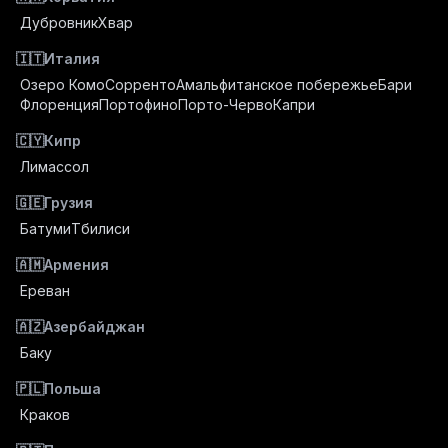
Дубровник
Хвар
🇮🇹
Италия
Озеро Комо
Сорренто
Амальфитанское побережье
Бари
Флоренция
Портофино
Порто-Черво
Капри
🇨🇾
Кипр
Лимассол
🇬🇪
Грузия
Батуми
Тбилиси
🇦🇲
Армения
Ереван
🇦🇿
Азербайджан
Баку
🇵🇱
Польша
Краков