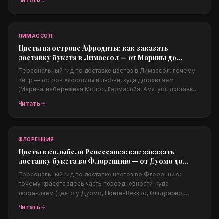
подходят жаркому и ветреному климату, цены в долларах и
заказ из-за границы.
ЛИМАССОЛ
Цветы на острове Афродиты: как заказать
доставку букета в Лимассол — от Марины до
набережной Молос
Персональный гид по доставке цветов в Лимассол: почему
Кипр — остров Афродиты и любви, куда доставляем
(Марина, набережная Молос, Гермасойя, Аматус), доставка в
отели и на яхты, свадьбы на Кипре, какие цветы подходят
Читать
жаркому климату, цены в евро и заказ из-за границы.
ФЛОРЕНЦИЯ
Цветы в колыбели Ренессанса: как заказать
доставку букета во Флоренцию — от Дуомо до
Понте-Веккьо
Персональный гид по доставке цветов во Флоренцию:
почему красота здесь часть повседневности, куда
доставляем (центр у Дуомо, Понте-Веккьо, Ольтрарно,
Пьяццале Микеланджело), поводы (свадьбы в Тоскане,
Читать
годовщины, предложения на закате), цены в евро и заказ из-