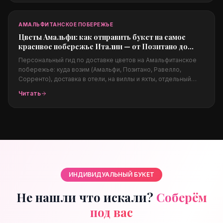
за границы для родных.
АМАЛЬФИТАНСКОЕ ПОБЕРЕЖЬЕ
Цветы Амальфи: как отправить букет на самое
красивое побережье Италии — от Позитано до
Равелло
Персональный гид по доставке цветов на Амальфитанское
побережье: куда возим (Амальфи, Позитано, Равелло,
Сорренто), доставка в отели, на виллы и яхты, отдельный
блок про свадебную флористику (B2B) на виллах Равелло,
Читать
какие цветы подходят климату, цены в евро и заказ из-за
границы.
ИНДИВИДУАЛЬНЫЙ БУКЕТ
Не нашли что искали?
Соберём
под вас