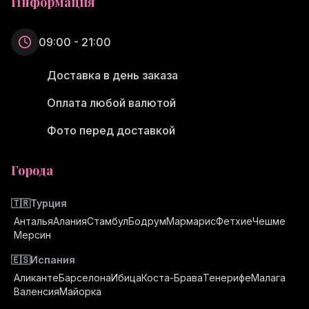
Информация
09:00 - 21:00
Доставка в день заказа
Оплата любой валютой
Фото перед доставкой
Города
🇹🇷
Турция
Анталья
Алания
Стамбул
Бодрум
Мармарис
Фетхие
Чешме
Мерсин
🇪🇸
Испания
Аликанте
Барселона
Ибица
Коста-Брава
Тенерифе
Малага
Валенсия
Майорка