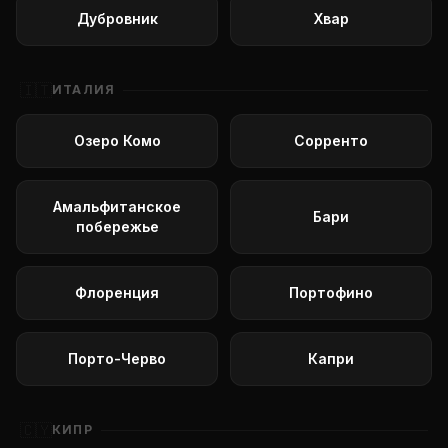
Дубровник
Хвар
🇮🇹
ИТАЛИЯ
Озеро Комо
Сорренто
Амальфитанское
Бари
побережье
Флоренция
Портофино
Порто-Черво
Капри
🇨🇾
КИПР