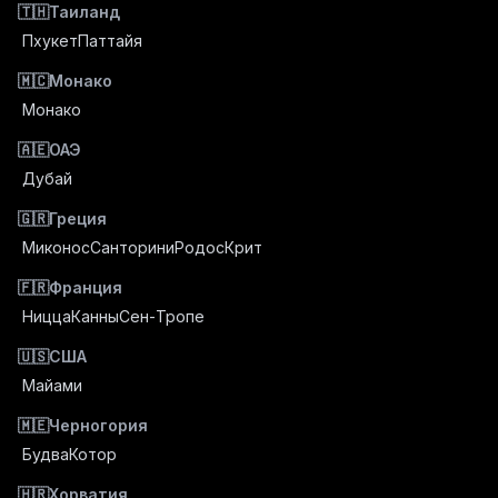
🇹🇭
Таиланд
Пхукет
Паттайя
🇲🇨
Монако
Монако
🇦🇪
ОАЭ
Дубай
🇬🇷
Греция
Миконос
Санторини
Родос
Крит
🇫🇷
Франция
Ницца
Канны
Сен-Тропе
🇺🇸
США
Майами
🇲🇪
Черногория
Будва
Котор
🇭🇷
Хорватия