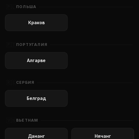
🇵🇱
ПОЛЬША
Краков
🇵🇹
ПОРТУГАЛИЯ
Алгарве
🇷🇸
СЕРБИЯ
Белград
🇻🇳
ВЬЕТНАМ
Дананг
Нячанг