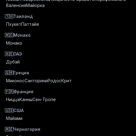
Валенсия
Майорка
🇹🇭
Таиланд
Пхукет
Паттайя
🇲🇨
Монако
Монако
🇦🇪
ОАЭ
Дубай
🇬🇷
Греция
Миконос
Санторини
Родос
Крит
🇫🇷
Франция
Ницца
Канны
Сен-Тропе
🇺🇸
США
Майами
🇲🇪
Черногория