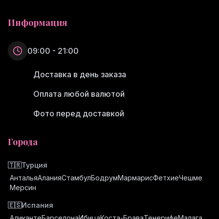
Информация
09:00 - 21:00
Доставка в день заказа
Оплата любой валютой
Фото перед доставкой
Города
🇹🇷
Турция
Анталья
Алания
Стамбул
Бодрум
Мармарис
Фетхие
Чешме
Мерсин
🇪🇸
Испания
Аликанте
Барселона
Ибица
Коста-Брава
Тенерифе
Малага