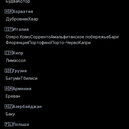
Будва
Котор
🇭🇷
Хорватия
Дубровник
Хвар
🇮🇹
Италия
Озеро Комо
Сорренто
Амальфитанское побережье
Бари
Флоренция
Портофино
Порто-Черво
Капри
🇨🇾
Кипр
Лимассол
🇬🇪
Грузия
Батуми
Тбилиси
🇦🇲
Армения
Ереван
🇦🇿
Азербайджан
Баку
🇵🇱
Польша