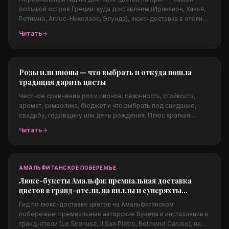
большой остров Греции: куда доставляем (Ираклион, Ханья,
Ретимно, Агиос-Николаос, Элунда), люкс-доставка в отели
Элунды (Elounda Beach, Blue Palace, Daios Cove), виллы и
Читать
яхты, свадьбы, какие цветы подходят островному климату,
цены в евро и заказ из-за границы.
Розы или пионы — что выбрать и откуда пошла
традиция дарить цветы
Честное сравнение роз и пионов: сезонность, стойкость,
аромат, символика, бюджет и что выбрать под свидание,
свадьбу, годовщину или день рождения. Плюс краткая
история традиции дарить цветы — от Древнего Египта и
Читать
Афродиты до викторианского языка цветов.
АМАЛЬФИТАНСКОЕ ПОБЕРЕЖЬЕ
Люкс-букеты Амальфи: премиальная доставка
цветов в гранд-отели, на виллы и суперяхты
побережья
Гид по люкс-доставке цветов на Амальфитанском
побережье: премиальные авторские букеты и инсталляции в
гранд-отели (Le Sirenuse, Il San Pietro, Belmond Caruso), на