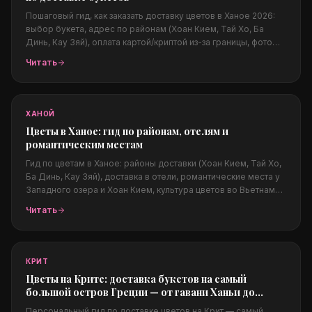
Пошаговый гид, как заказать доставку цветов в Ханое 2026:
выбор букета, адрес по районам (Хоан Кием, Тай Хо, Ба
Динь, Кау Зяй), оплата картой/криптой из-за границы, фото
перед доставкой, цены в долларах, четыре сезона Ханоя и
Читать
популярные поводы. Плюс перелинковка на Дананг и
Нячанг.
ХАНОЙ
Цветы в Ханое: гид по районам, отелям и
романтическим местам
Гид по цветам в Ханое: районы доставки (Хоан Кием, Тай Хо,
Ба Динь, Кау Зяй), доставка в отели, романтические места у
Западного озера и Хоан Кием, культура цветов во Вьетнаме
и лучшие поводы. Цены в долларах, оплата из любой страны.
Читать
КРИТ
Цветы на Крите: доставка букетов на самый
большой остров Греции — от гавани Ханьи до
люкс-курортов Элунды
Персональный гид по доставке цветов на Крит — самый