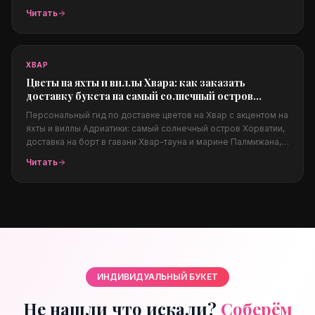
частные виллы и суперяхты. Из чего собираются люкс-
Читать
композиции, как заказать из-за границы, цены в евро,
конфиденциальность и фото перед доставкой.
ХВАР
Цветы на яхты и виллы Хвара: как заказать
доставку букета на самый солнечный остров
Адриатики
Персональный гид по доставке цветов на Хвар с акцентом на
яхты и виллы Адриатики: самый солнечный остров Хорватии,
доставка на борт в гавани Хвар-тауна и марине Палмижана,
на виллы над морем, Пакленские острова, свадьбы на
Читать
Адриатике, какие цветы подходят солёному климату, цены в
евро и заказ из-за границы.
ИНДИВИДУАЛЬНЫЙ БУКЕТ
Не нашли что искали?
Соберём