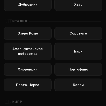
Дубровник
Хвар
🇮🇹
ИТАЛИЯ
Озеро Комо
Сорренто
Амальфитанское
Бари
побережье
Флоренция
Портофино
Порто-Черво
Капри
🇨🇾
КИПР