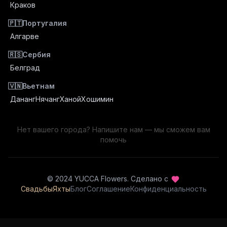
Краков
🇵🇹
Португалия
Алгарве
🇷🇸
Сербия
Белград
🇻🇳
Вьетнам
Дананг
Нячанг
Ханой
Хошимин
Нет вашего города? Напишите нам — мы сможем вам
помочь
© 2024 YUCCA Flowers.
Сделано с
Свадьбы
Яхты
Блог
Соглашение
Конфиденциальность