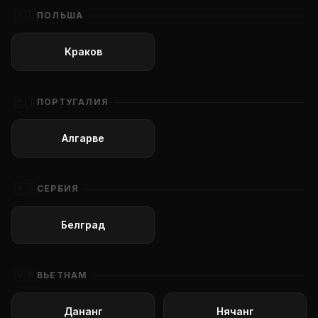
🇵🇱
ПОЛЬША
Краков
🇵🇹
ПОРТУГАЛИЯ
Алгарве
🇷🇸
СЕРБИЯ
Белград
🇻🇳
ВЬЕТНАМ
Дананг
Нячанг