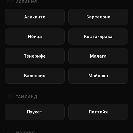
🇪🇸
ИСПАНИЯ
Аликанте
Барселона
Ибица
Коста-Брава
Тенерифе
Малага
Валенсия
Майорка
🇹🇭
ТАИЛАНД
Пхукет
Паттайя
МОНАКО