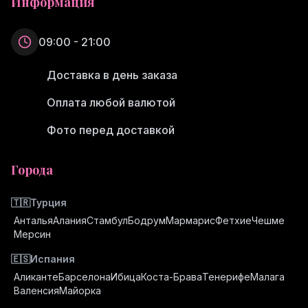
Информация
09:00 - 21:00
Доставка в день заказа
Оплата любой валютой
Фото перед доставкой
Города
🇹🇷
Турция
Анталья
Алания
Стамбул
Бодрум
Мармарис
Фетхие
Чешме
Мерсин
🇪🇸
Испания
Аликанте
Барселона
Ибица
Коста-Брава
Тенерифе
Малага
Валенсия
Майорка