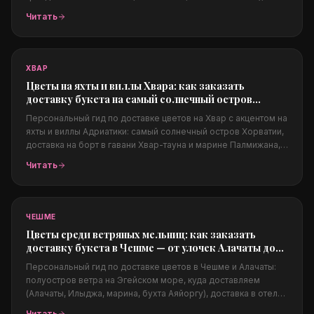
частные виллы и суперяхты. Из чего собираются люкс-
Читать
композиции, как заказать из-за границы, цены в евро,
конфиденциальность и фото перед доставкой.
ХВАР
Цветы на яхты и виллы Хвара: как заказать
доставку букета на самый солнечный остров
Адриатики
Персональный гид по доставке цветов на Хвар с акцентом на
яхты и виллы Адриатики: самый солнечный остров Хорватии,
доставка на борт в гавани Хвар-тауна и марине Палмижана,
на виллы над морем, Пакленские острова, свадьбы на
Читать
Адриатике, какие цветы подходят солёному климату, цены в
евро и заказ из-за границы.
ЧЕШМЕ
Цветы среди ветряных мельниц: как заказать
доставку букета в Чешме — от улочек Алачаты до
марины
Персональный гид по доставке цветов в Чешме и Алачаты:
полуостров ветра на Эгейском море, куда доставляем
(Алачаты, Илыджа, марина, бухта Аяйоргу), доставка в отели,
на яхты и в бич-клубы, свадьбы в Алачаты, какие цветы
Читать