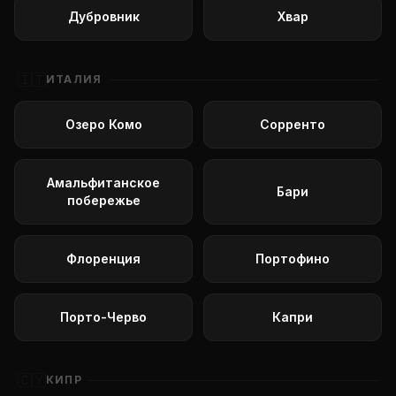
Дубровник
Хвар
🇮🇹
ИТАЛИЯ
Озеро Комо
Сорренто
Амальфитанское
Бари
побережье
Флоренция
Портофино
Порто-Черво
Капри
🇨🇾
КИПР