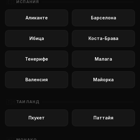
🇪🇸
ИСПАНИЯ
Аликанте
Барселона
Ибица
Коста-Брава
Тенерифе
Малага
Валенсия
Майорка
🇹🇭
ТАИЛАНД
Пхукет
Паттайя
МОНАКО