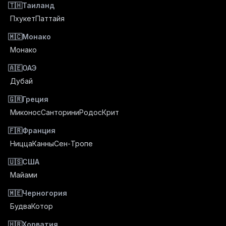
🇹🇭
Таиланд
Пхукет
Паттайя
🇲🇨
Монако
Монако
🇦🇪
ОАЭ
Дубай
🇬🇷
Греция
Миконос
Санторини
Родос
Крит
🇫🇷
Франция
Ницца
Канны
Сен-Тропе
🇺🇸
США
Майами
🇲🇪
Черногория
Будва
Котор
🇭🇷
Хорватия