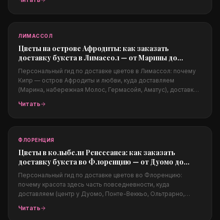
подходят жаркому и ветреному климату, цены в долларах и
заказ из-за границы.
ЛИМАССОЛ
Цветы на острове Афродиты: как заказать
доставку букета в Лимассол — от Марины до
набережной Молос
Персональный гид по доставке цветов в Лимассол: почему
Кипр — остров Афродиты и любви, куда доставляем
(Марина, набережная Молос, Гермасойя, Аматус), доставка в
отели и на яхты, свадьбы на Кипре, какие цветы подходят
Читать
жаркому климату, цены в евро и заказ из-за границы.
ФЛОРЕНЦИЯ
Цветы в колыбели Ренессанса: как заказать
доставку букета во Флоренцию — от Дуомо до
Понте-Веккьо
Персональный гид по доставке цветов во Флоренцию:
почему красота здесь часть повседневности, куда
доставляем (центр у Дуомо, Понте-Веккьо, Ольтрарно,
Пьяццале Микеланджело), поводы (свадьбы в Тоскане,
Читать
годовщины, предложения на закате), цены в евро и заказ из-