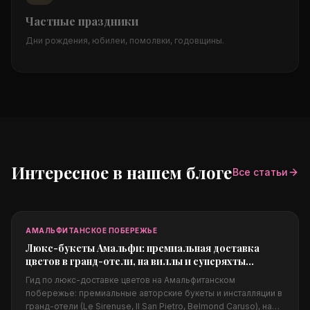
Частные праздники
Дни рождения, юбилеи, помолвки, годовщины.
Интересное в нашем блоге
Все статьи
АМАЛЬФИТАНСКОЕ ПОБЕРЕЖЬЕ
Люкс-букеты Амальфи: премиальная доставка
цветов в гранд-отели, на виллы и суперяхты
побережья
Гид по люкс-доставке цветов на Амальфитанском
побережье: премиальные авторские букеты и инсталляции в
гранд-отели (Le Sirenuse, Il San Pietro, Belmond Caruso), на