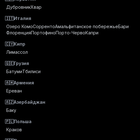
Дубровник
Хвар
🇮🇹
Италия
Озеро Комо
Сорренто
Амальфитанское побережье
Бари
Флоренция
Портофино
Порто-Черво
Капри
🇨🇾
Кипр
Лимассол
🇬🇪
Грузия
Батуми
Тбилиси
🇦🇲
Армения
Ереван
🇦🇿
Азербайджан
Баку
🇵🇱
Польша
Краков