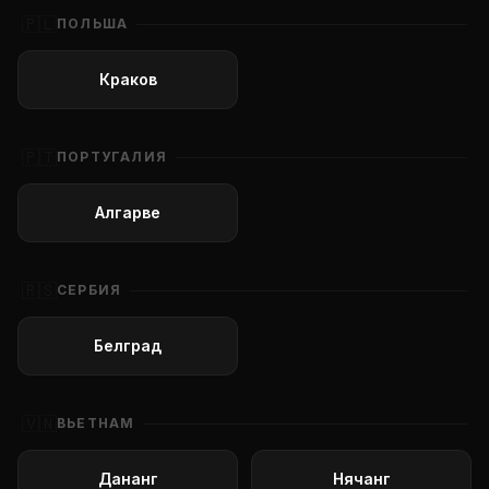
🇵🇱
ПОЛЬША
Краков
🇵🇹
ПОРТУГАЛИЯ
Алгарве
🇷🇸
СЕРБИЯ
Белград
🇻🇳
ВЬЕТНАМ
Дананг
Нячанг