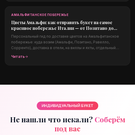
за границы для родных.
АМАЛЬФИТАНСКОЕ ПОБЕРЕЖЬЕ
Цветы Амальфи: как отправить букет на самое
красивое побережье Италии — от Позитано до
Равелло
Персональный гид по доставке цветов на Амальфитанское
побережье: куда возим (Амальфи, Позитано, Равелло,
Сорренто), доставка в отели, на виллы и яхты, отдельный
блок про свадебную флористику (B2B) на виллах Равелло,
Читать
какие цветы подходят климату, цены в евро и заказ из-за
границы.
ИНДИВИДУАЛЬНЫЙ БУКЕТ
Не нашли что искали?
Соберём
под вас