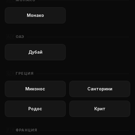
🇲🇨
Монако
🇦🇪
ОАЭ
Дубай
🇬🇷
ГРЕЦИЯ
Миконос
Санторини
Родос
Крит
🇫🇷
ФРАНЦИЯ