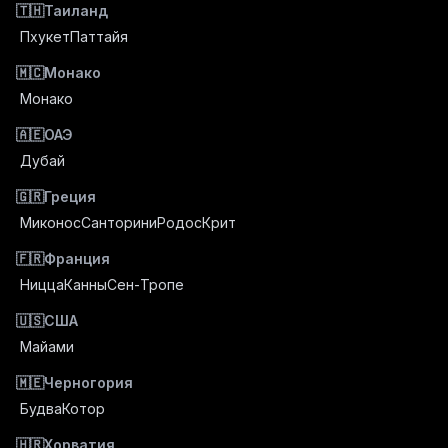
🇹🇭
Таиланд
Пхукет
Паттайя
🇲🇨
Монако
Монако
🇦🇪
ОАЭ
Дубай
🇬🇷
Греция
Миконос
Санторини
Родос
Крит
🇫🇷
Франция
Ницца
Канны
Сен-Тропе
🇺🇸
США
Майами
🇲🇪
Черногория
Будва
Котор
🇭🇷
Хорватия