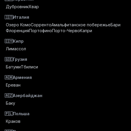
Дубровник
Хвар
🇮🇹
Италия
Озеро Комо
Сорренто
Амальфитанское побережье
Бари
Флоренция
Портофино
Порто-Черво
Капри
🇨🇾
Кипр
Лимассол
🇬🇪
Грузия
Батуми
Тбилиси
🇦🇲
Армения
Ереван
🇦🇿
Азербайджан
Баку
🇵🇱
Польша
Краков