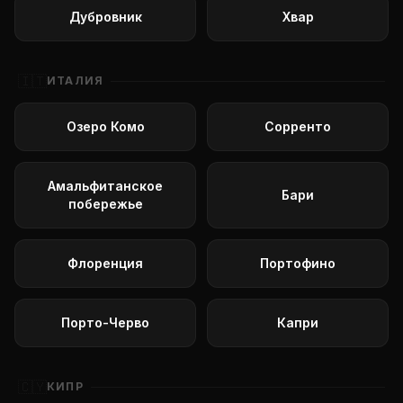
Дубровник
Хвар
🇮🇹
ИТАЛИЯ
Озеро Комо
Сорренто
Амальфитанское
Бари
побережье
Флоренция
Портофино
Порто-Черво
Капри
🇨🇾
КИПР