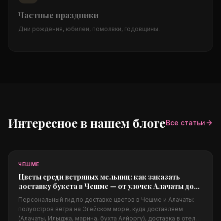
Частные праздники
Дни рождения, юбилеи, помолвки, годовщины.
Интересное в нашем блоге
Все статьи
ЧЕШМЕ
Цветы среди ветряных мельниц: как заказать
доставку букета в Чешме — от улочек Алачаты до
марины
Персональный гид по доставке цветов в Чешме и Алачаты:
полуостров ветра на Эгейском море, куда доставляем
(Алачаты, Илыджа, марина, бухта Аяйоргу), доставка в отели,