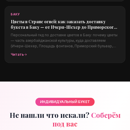
границы.
БАКУ
Цветы в Стране огней: как заказать доставку
букета в Баку — от Ичери-Шехер до Приморского
бульвара
Персональный гид по доставке цветов в Баку: почему цветы
— часть азербайджанской культуры, куда доставляем
(Ичери-Шехер, Площадь фонтанов, Приморский бульвар,
Пламенные башни), поводы (свадьбы, Новруз, 8 Марта),
Читать
цены в долларах и заказ из-за границы для родных.
ИНДИВИДУАЛЬНЫЙ БУКЕТ
Не нашли что искали?
Соберём
под вас