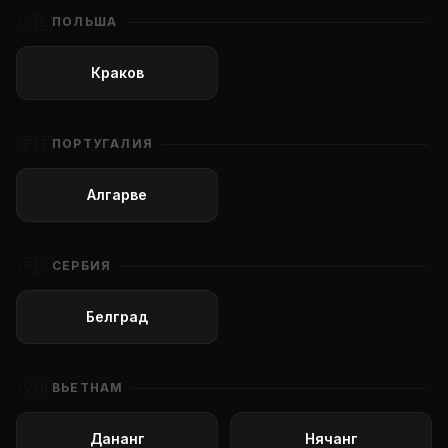
🇵🇱
ПОЛЬША
Краков
🇵🇹
ПОРТУГАЛИЯ
Алгарве
🇷🇸
СЕРБИЯ
Белград
🇻🇳
ВЬЕТНАМ
Дананг
Нячанг