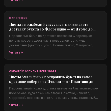
жаркому климату, цены в евро и заказ из-за границы.
ФЛОРЕНЦИЯ
Цветы в колыбели Ренессанса: как заказать
доставку букета во Флоренцию — от Дуомо до
Понте-Веккьо
Персональный гид по доставке цветов во Флоренцию:
почему красота здесь часть повседневности, куда
доставляем (центр у Дуомо, Понте-Веккьо, Ольтрарно,
Пьяццале Микеланджело), поводы (свадьбы в Тоскане,
Читать
годовщины, предложения на закате), цены в евро и заказ из-
за границы для родных.
АМАЛЬФИТАНСКОЕ ПОБЕРЕЖЬЕ
Цветы Амальфи: как отправить букет на самое
красивое побережье Италии — от Позитано до
Равелло
Персональный гид по доставке цветов на Амальфитанское
побережье: куда возим (Амальфи, Позитано, Равелло,
Сорренто), доставка в отели, на виллы и яхты, отдельный
блок про свадебную флористику (B2B) на виллах Равелло,
Читать
какие цветы подходят климату, цены в евро и заказ из-за