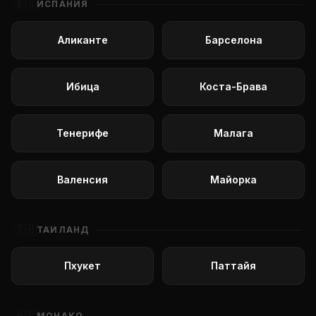
🇪🇸
ИСПАНИЯ
Аликанте
Барселона
Ибица
Коста-Брава
Тенерифе
Малага
Валенсия
Майорка
🇹🇭
ТАИЛАНД
Пхукет
Паттайя
МОНАКО