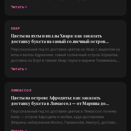
на яхты и в бич-клубы, свадьбы в Алачаты, какие цветы
Читать
подходят жаркому и ветреному климату, цены в долларах и
заказ из-за границы.
ХВАР
Цветы на яхты и виллы Хвара: как заказать
доставку букета на самый солнечный остров
Адриатики
Персональный гид по доставке цветов на Хвар с акцентом на
яхты и виллы Адриатики: самый солнечный остров Хорватии,
доставка на борт в гавани Хвар-тауна и марине Палмижана,
на виллы над морем, Пакленские острова, свадьбы на
Читать
Адриатике, какие цветы подходят солёному климату, цены в
евро и заказ из-за границы.
ЛИМАССОЛ
Цветы на острове Афродиты: как заказать
доставку букета в Лимассол — от Марины до
набережной Молос
Персональный гид по доставке цветов в Лимассол: почему
Кипр — остров Афродиты и любви, куда доставляем
(Марина, набережная Молос, Гермасойя, Аматус), доставка в
отели и на яхты, свадьбы на Кипре, какие цветы подходят
Читать