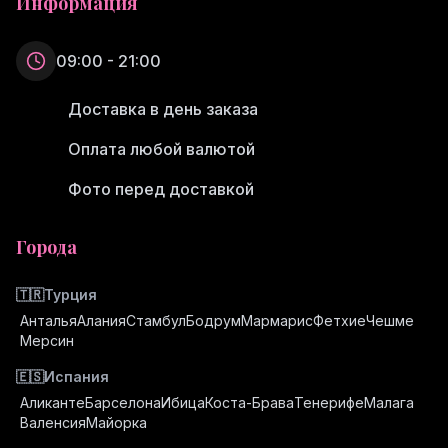
Информация
09:00 - 21:00
Доставка в день заказа
Оплата любой валютой
Фото перед доставкой
Города
🇹🇷
Турция
Анталья
Алания
Стамбул
Бодрум
Мармарис
Фетхие
Чешме
Мерсин
🇪🇸
Испания
Аликанте
Барселона
Ибица
Коста-Брава
Тенерифе
Малага
Валенсия
Майорка