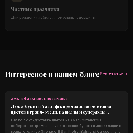
Частные праздники
Дни рождения, юбилеи, помолвки, годовщины.
Интересное в нашем блоге
Все статьи
АМАЛЬФИТАНСКОЕ ПОБЕРЕЖЬЕ
Люкс-букеты Амальфи: премиальная доставка
цветов в гранд-отели, на виллы и суперяхты
побережья
Гид по люкс-доставке цветов на Амальфитанском
побережье: премиальные авторские букеты и инсталляции в
гранд-отели (Le Sirenuse, Il San Pietro, Belmond Caruso), на