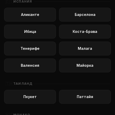
🇪🇸
ИСПАНИЯ
Аликанте
Барселона
Ибица
Коста-Брава
Тенерифе
Малага
Валенсия
Майорка
🇹🇭
ТАИЛАНД
Пхукет
Паттайя
МОНАКО