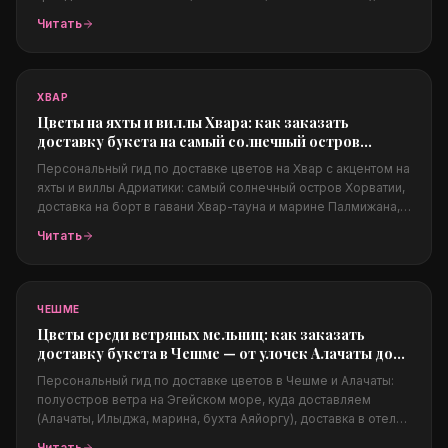
частные виллы и суперяхты. Из чего собираются люкс-
Читать
композиции, как заказать из-за границы, цены в евро,
конфиденциальность и фото перед доставкой.
ХВАР
Цветы на яхты и виллы Хвара: как заказать
доставку букета на самый солнечный остров
Адриатики
Персональный гид по доставке цветов на Хвар с акцентом на
яхты и виллы Адриатики: самый солнечный остров Хорватии,
доставка на борт в гавани Хвар-тауна и марине Палмижана,
на виллы над морем, Пакленские острова, свадьбы на
Читать
Адриатике, какие цветы подходят солёному климату, цены в
евро и заказ из-за границы.
ЧЕШМЕ
Цветы среди ветряных мельниц: как заказать
доставку букета в Чешме — от улочек Алачаты до
марины
Персональный гид по доставке цветов в Чешме и Алачаты:
полуостров ветра на Эгейском море, куда доставляем
(Алачаты, Илыджа, марина, бухта Аяйоргу), доставка в отели,
на яхты и в бич-клубы, свадьбы в Алачаты, какие цветы
Читать