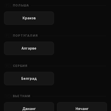
🇵🇱
ПОЛЬША
Краков
🇵🇹
ПОРТУГАЛИЯ
Алгарве
🇷🇸
СЕРБИЯ
Белград
🇻🇳
ВЬЕТНАМ
Дананг
Нячанг