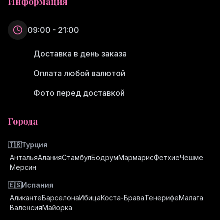
Информация
09:00 - 21:00
Доставка в день заказа
Оплата любой валютой
Фото перед доставкой
Города
🇹🇷
Турция
Анталья
Алания
Стамбул
Бодрум
Мармарис
Фетхие
Чешме
Мерсин
🇪🇸
Испания
Аликанте
Барселона
Ибица
Коста-Брава
Тенерифе
Малага
Валенсия
Майорка