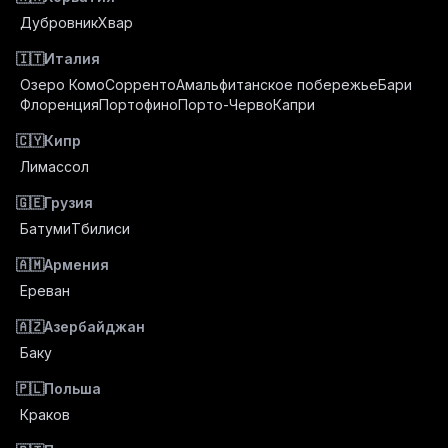
Дубровник
Хвар
🇮🇹
Италия
Озеро Комо
Сорренто
Амальфитанское побережье
Бари
Флоренция
Портофино
Порто-Черво
Капри
🇨🇾
Кипр
Лимассол
🇬🇪
Грузия
Батуми
Тбилиси
🇦🇲
Армения
Ереван
🇦🇿
Азербайджан
Баку
🇵🇱
Польша
Краков