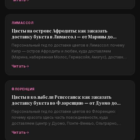
подходят жаркому и ветреному климату, цены в долларах и
заказ из-за границы.
ЛИМАССОЛ
Цветы на острове Афродиты: как заказать
доставку букета в Лимассол — от Марины до
набережной Молос
Персональный гид по доставке цветов в Лимассол: почему
Кипр — остров Афродиты и любви, куда доставляем
(Марина, набережная Молос, Гермасойя, Аматус), доставка в
отели и на яхты, свадьбы на Кипре, какие цветы подходят
Читать
жаркому климату, цены в евро и заказ из-за границы.
ФЛОРЕНЦИЯ
Цветы в колыбели Ренессанса: как заказать
доставку букета во Флоренцию — от Дуомо до
Понте-Веккьо
Персональный гид по доставке цветов во Флоренцию:
почему красота здесь часть повседневности, куда
доставляем (центр у Дуомо, Понте-Веккьо, Ольтрарно,
Пьяццале Микеланджело), поводы (свадьбы в Тоскане,
Читать
годовщины, предложения на закате), цены в евро и заказ из-