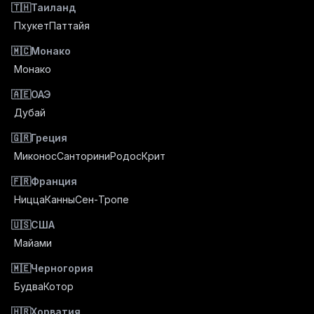
🇹🇭
Таиланд
Пхукет
Паттайя
🇲🇨
Монако
Монако
🇦🇪
ОАЭ
Дубай
🇬🇷
Греция
Миконос
Санторини
Родос
Крит
🇫🇷
Франция
Ницца
Канны
Сен-Тропе
🇺🇸
США
Майами
🇲🇪
Черногория
Будва
Котор
🇭🇷
Хорватия