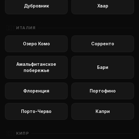
Дубровник
Хвар
🇮🇹
ИТАЛИЯ
Озеро Комо
Сорренто
Амальфитанское
Бари
побережье
Флоренция
Портофино
Порто-Черво
Капри
🇨🇾
КИПР