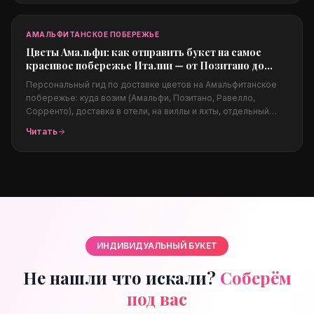
за границы для родных.
АМАЛЬФИТАНСКОЕ ПОБЕРЕЖЬЕ
Цветы Амальфи: как отправить букет на самое
красивое побережье Италии — от Позитано до
Равелло
Персональный гид по доставке цветов на Амальфитанское
побережье: куда возим (Амальфи, Позитано, Равелло,
Сорренто), доставка в отели, на виллы и яхты, отдельный
блок про свадебную флористику (B2B) на виллах Равелло,
Читать
какие цветы подходят климату, цены в евро и заказ из-за
границы.
ИНДИВИДУАЛЬНЫЙ БУКЕТ
Не нашли что искали?
Соберём
под вас