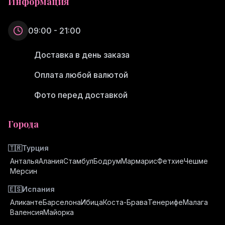
Информация
09:00 - 21:00
Доставка в день заказа
Оплата любой валютой
Фото перед доставкой
Города
🇹🇷
Турция
Анталья
Алания
Стамбул
Бодрум
Мармарис
Фетхие
Чешме
Мерсин
🇪🇸
Испания
Аликанте
Барселона
Ибица
Коста-Брава
Тенерифе
Малага
Валенсия
Майорка