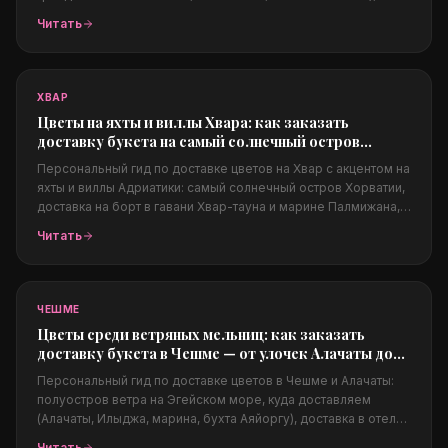
частные виллы и суперяхты. Из чего собираются люкс-
Читать
композиции, как заказать из-за границы, цены в евро,
конфиденциальность и фото перед доставкой.
ХВАР
Цветы на яхты и виллы Хвара: как заказать
доставку букета на самый солнечный остров
Адриатики
Персональный гид по доставке цветов на Хвар с акцентом на
яхты и виллы Адриатики: самый солнечный остров Хорватии,
доставка на борт в гавани Хвар-тауна и марине Палмижана,
на виллы над морем, Пакленские острова, свадьбы на
Читать
Адриатике, какие цветы подходят солёному климату, цены в
евро и заказ из-за границы.
ЧЕШМЕ
Цветы среди ветряных мельниц: как заказать
доставку букета в Чешме — от улочек Алачаты до
марины
Персональный гид по доставке цветов в Чешме и Алачаты:
полуостров ветра на Эгейском море, куда доставляем
(Алачаты, Илыджа, марина, бухта Аяйоргу), доставка в отели,
на яхты и в бич-клубы, свадьбы в Алачаты, какие цветы
Читать