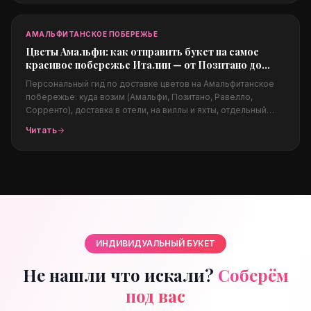
за границы для родных.
АМАЛЬФИТАНСКОЕ ПОБЕРЕЖЬЕ
Цветы Амальфи: как отправить букет на самое
красивое побережье Италии — от Позитано до
Равелло
Персональный гид по доставке цветов на Амальфитанское
побережье: куда возим (Амальфи, Позитано, Равелло,
Сорренто), доставка в отели, на виллы и яхты, отдельный
блок про свадебную флористику (B2B) на виллах Равелло,
Читать
какие цветы подходят климату, цены в евро и заказ из-за
границы.
ИНДИВИДУАЛЬНЫЙ БУКЕТ
Не нашли что искали?
Соберём
под вас