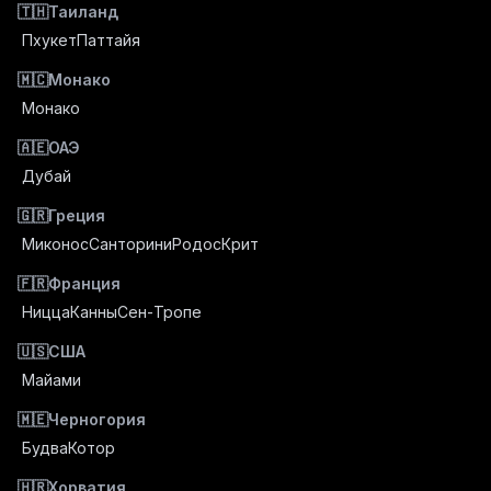
🇹🇭
Таиланд
Пхукет
Паттайя
🇲🇨
Монако
Монако
🇦🇪
ОАЭ
Дубай
🇬🇷
Греция
Миконос
Санторини
Родос
Крит
🇫🇷
Франция
Ницца
Канны
Сен-Тропе
🇺🇸
США
Майами
🇲🇪
Черногория
Будва
Котор
🇭🇷
Хорватия