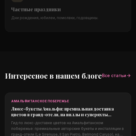
Частные праздники
Дни рождения, юбилеи, помолвки, годовщины.
Интересное в нашем блоге
Все статьи
АМАЛЬФИТАНСКОЕ ПОБЕРЕЖЬЕ
Люкс-букеты Амальфи: премиальная доставка
цветов в гранд-отели, на виллы и суперяхты
побережья
Гид по люкс-доставке цветов на Амальфитанском
побережье: премиальные авторские букеты и инсталляции в
гранд-отели (Le Sirenuse, Il San Pietro, Belmond Caruso), на