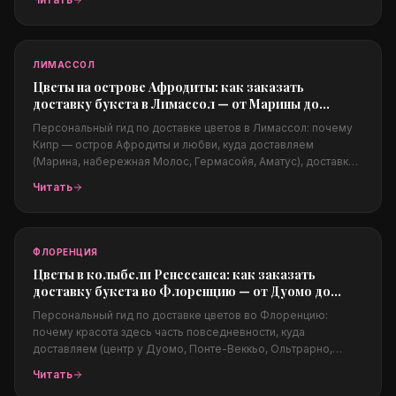
подходят жаркому и ветреному климату, цены в долларах и
заказ из-за границы.
ЛИМАССОЛ
Цветы на острове Афродиты: как заказать
доставку букета в Лимассол — от Марины до
набережной Молос
Персональный гид по доставке цветов в Лимассол: почему
Кипр — остров Афродиты и любви, куда доставляем
(Марина, набережная Молос, Гермасойя, Аматус), доставка в
отели и на яхты, свадьбы на Кипре, какие цветы подходят
Читать
жаркому климату, цены в евро и заказ из-за границы.
ФЛОРЕНЦИЯ
Цветы в колыбели Ренессанса: как заказать
доставку букета во Флоренцию — от Дуомо до
Понте-Веккьо
Персональный гид по доставке цветов во Флоренцию:
почему красота здесь часть повседневности, куда
доставляем (центр у Дуомо, Понте-Веккьо, Ольтрарно,
Пьяццале Микеланджело), поводы (свадьбы в Тоскане,
Читать
годовщины, предложения на закате), цены в евро и заказ из-