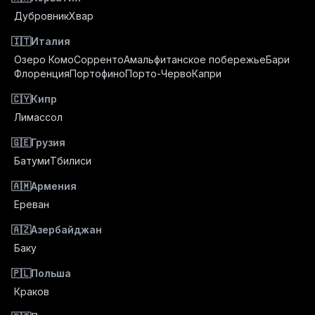
Дубровник
Хвар
🇮🇹
Италия
Озеро Комо
Сорренто
Амальфитанское побережье
Бари
Флоренция
Портофино
Порто-Черво
Капри
🇨🇾
Кипр
Лимассол
🇬🇪
Грузия
Батуми
Тбилиси
🇦🇲
Армения
Ереван
🇦🇿
Азербайджан
Баку
🇵🇱
Польша
Краков