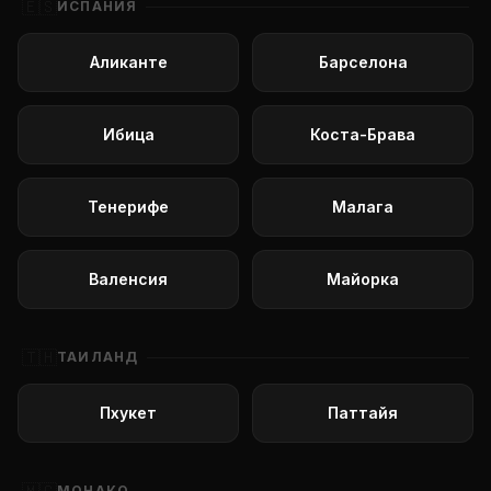
🇪🇸
ИСПАНИЯ
Аликанте
Барселона
Ибица
Коста-Брава
Тенерифе
Малага
Валенсия
Майорка
🇹🇭
ТАИЛАНД
Пхукет
Паттайя
МОНАКО