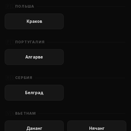
🇵🇱
ПОЛЬША
Краков
🇵🇹
ПОРТУГАЛИЯ
Алгарве
🇷🇸
СЕРБИЯ
Белград
🇻🇳
ВЬЕТНАМ
Дананг
Нячанг