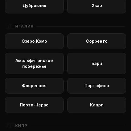
Дубровник
Хвар
🇮🇹
ИТАЛИЯ
Озеро Комо
Сорренто
Амальфитанское
Бари
побережье
Флоренция
Портофино
Порто-Черво
Капри
🇨🇾
КИПР