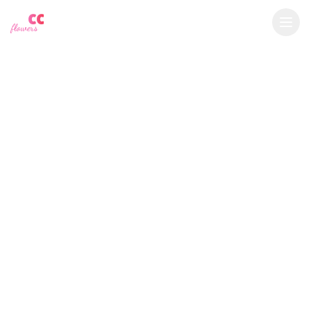
YU
CC
A
€
EUR
flowers