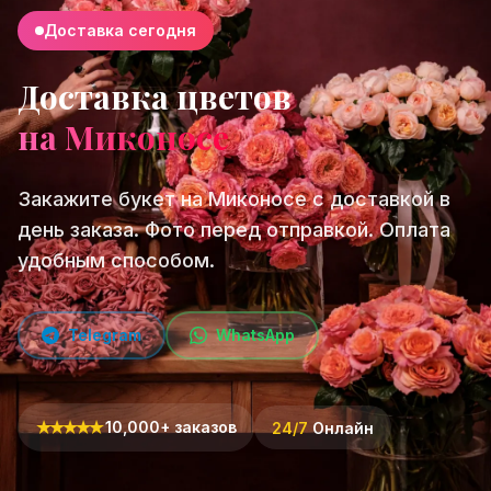
Доставка сегодня
Доставка цветов
на Миконосе
Закажите букет на Миконосе с доставкой в
день заказа. Фото перед отправкой. Оплата
удобным способом.
Telegram
WhatsApp
★
★
★
★
★
10,000+ заказов
24/7
Онлайн