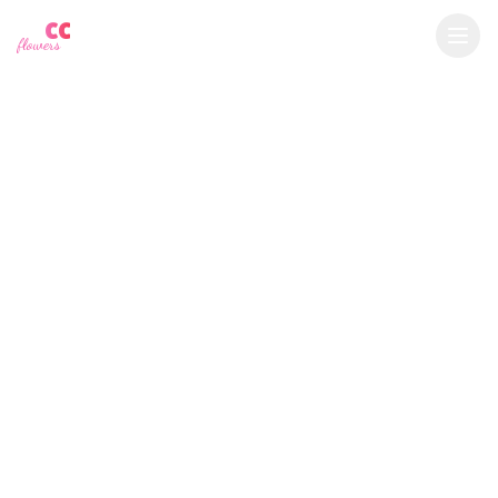
YU
CC
A
€
EUR
flowers