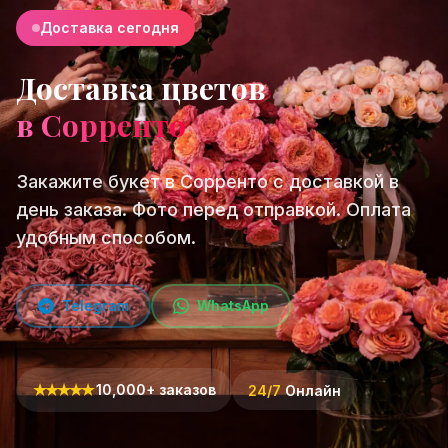
Доставка сегодня
Доставка цветов
в Сорренто
Закажите букет в Сорренто с доставкой в
день заказа. Фото перед отправкой. Оплата
удобным способом.
Telegram
WhatsApp
★
★
★
★
★
10,000+ заказов
24/7
Онлайн