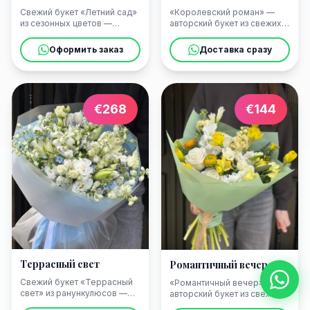
Свежий букет «Летний сад»
«Королевский роман» —
из сезонных цветов —
авторский букет из свежих
быстрая доставка цветов в
лизиантусов с доставкой
Сорренто к отелю, вилле
цветов в Сорренто в день
Оформить заказ
Доставка сразу
или яхте. Оплата из любой
заказа. Идеален для
страны, фото букета перед
годовщины, дня рождения
доставкой.
или романтического
сюрприза на побережье.
€
268
€
144
Террасный свет
Романтичный вечер
Свежий букет «Террасный
«Романтичный вечер» —
свет» из ранункулюсов —
авторский букет из свежих
быстрая доставка цветов в
лизиантусов с доставкой