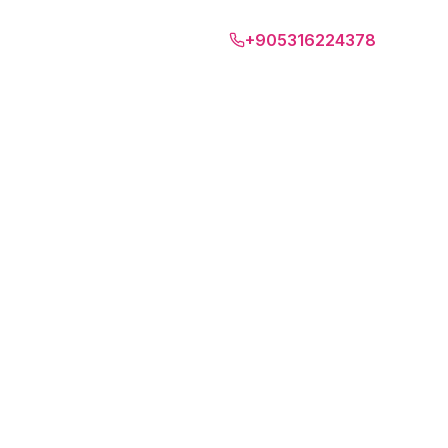
Дубай
+905316224378
D
RU