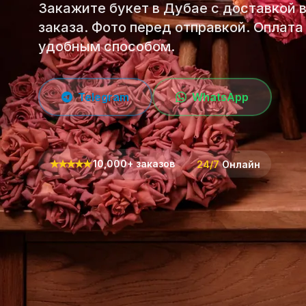
Закажите букет в Дубае с доставкой 
заказа. Фото перед отправкой. Оплата
удобным способом.
Telegram
WhatsApp
★
★
★
★
★
10,000+ заказов
24/7
Онлайн