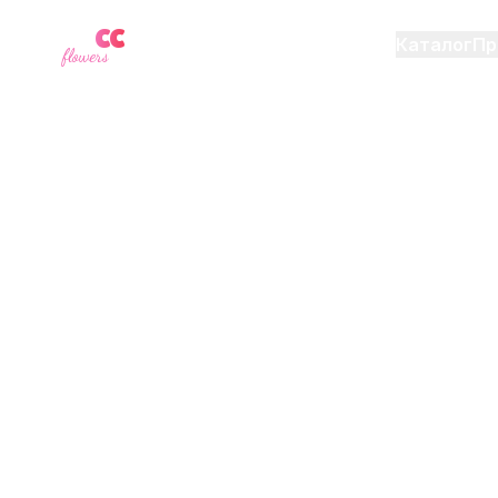
YU
CC
A
Каталог
Пр
flowers