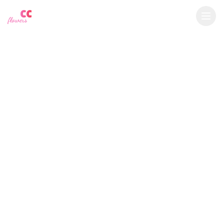
YU
CC
A
€
EUR
flowers