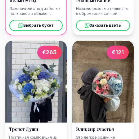
Белый Этюд
Розовый Вальс
Лаконичный этюд из белых
Нежные розовые тюльпаны
тюльпанов в облаке
в обрамлении сочной
невесомой зелени. Мы
зелени кружатся в изящном
привезем эту весеннюю
весеннем танце. Мы
Выбрать букет
Заказать цветы
свежесть в ваши
бережно доставим этот
апартаменты в Старом
букет в старинный дом в
городе или в любую точку в
Доброте или прямо к
Которе.
средневековым стенам
Старого города в Которе.
€
265
€
121
Трепет Души
Эликсир счастья
Поэтичная композиция из
Это легкое созвучие