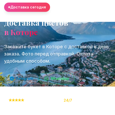
Доставка сегодня
Доставка цветов
в Которе
Закажите букет в Которе с доставкой в день
заказа. Фото перед отправкой. Оплата
удобным способом.
Telegram
WhatsApp
★
★
★
★
★
10,000+ заказов
24/7
Онлайн