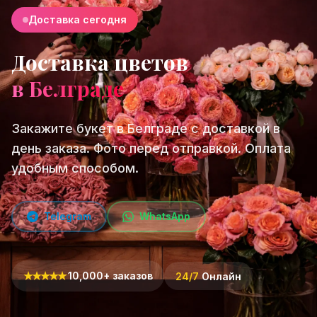
Доставка сегодня
Доставка цветов
в Белграде
Закажите букет в Белграде с доставкой в
день заказа. Фото перед отправкой. Оплата
удобным способом.
Telegram
WhatsApp
★
★
★
★
★
10,000+ заказов
24/7
Онлайн