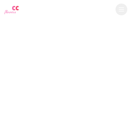
YU
CC
A
$
USD
flowers