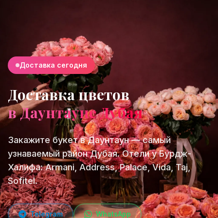
Доставка сегодня
Доставка цветов
в Даунтауне Дубая
Закажите букет в Даунтаун — самый
узнаваемый район Дубая. Отели у Бурдж-
Халифа: Armani, Address, Palace, Vida, Taj,
Sofitel.
Telegram
WhatsApp