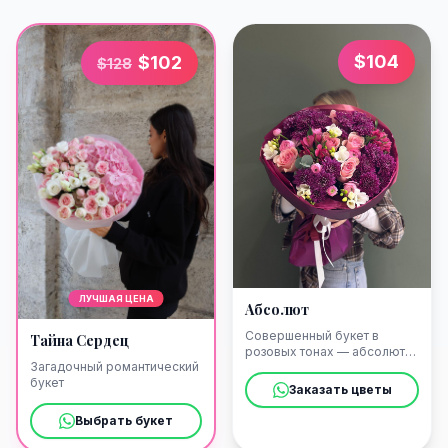
$
104
$
102
$
128
ЛУЧШАЯ ЦЕНА
Абсолют
Совершенный букет в
Тайна Сердец
розовых тонах — абсолют
Загадочный романтический
элегантности
букет
Заказать цветы
Выбрать букет