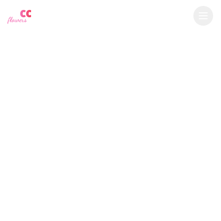
YU
CC
A
$
USD
flowers