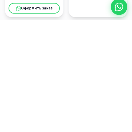
чувства
Оформить заказ
$
298
$
134
Скрытая страсть
Изысканная композиция,
Солнечный Микс
воплощающая эстетику и
влияние
Яркий жизнерадостный микс
из разноцветных цветов
Собрать букет