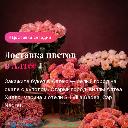
Доставка сегодня
Доставка цветов
в Алтее
Закажите букет в Алтею — белый город на
скале с куполом. Старый город, виллы Алтеа
Хиллс, марина и отели SH Villa Gadea, Cap
Negret.
Telegram
WhatsApp