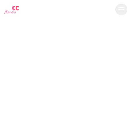
YU
CC
A
€
EUR
flowers