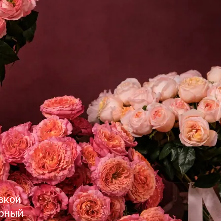
в
вкой
ерный