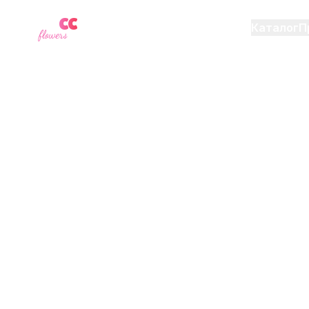
YU
CC
A
Каталог
П
flowers