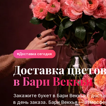
Доставка сегодня
Доставка цвето
в Бари Веккья
Закажите букет в Бари Веккья с доста
в день заказа. Бари Веккья — атмосф