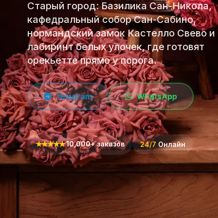
Старый город: Базилика Сан-Никола,
кафедральный собор Сан-Сабино,
нормандский замок Кастелло Свево и
лабиринт белых улочек, где готовят
орекьетте прямо у порога.
Telegram
WhatsApp
★
★
★
★
★
10,000+ заказов
24/7
Онлайн