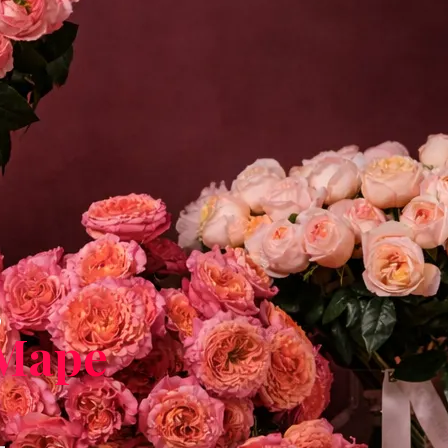
в
Маре
с
-