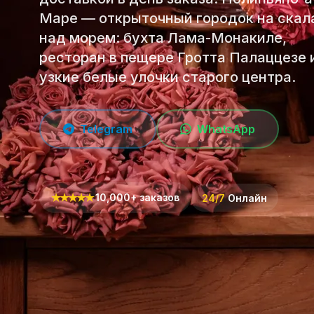
Маре — открыточный городок на скал
над морем: бухта Лама-Монакиле,
ресторан в пещере Гротта Палаццезе 
узкие белые улочки старого центра.
Telegram
WhatsApp
★
★
★
★
★
10,000+ заказов
24/7
Онлайн