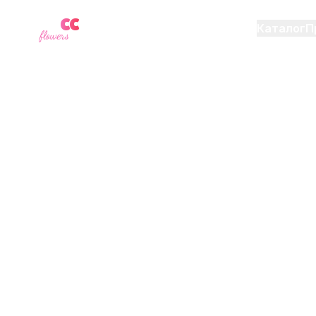
YU
CC
A
Каталог
П
flowers