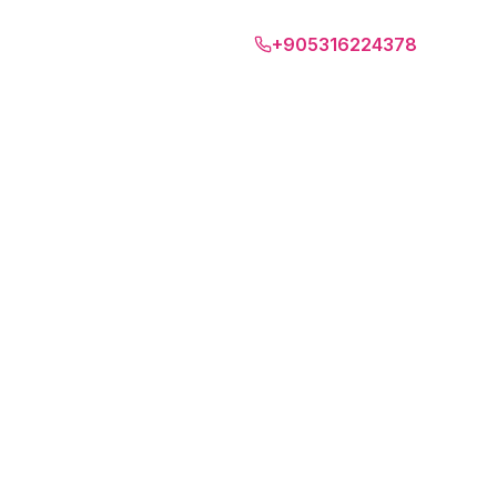
Бари
+905316224378
EUR
RU