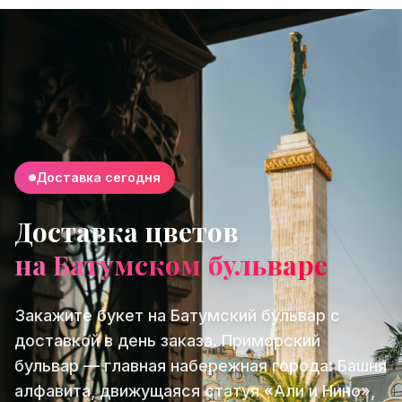
Доставка сегодня
Доставка цветов
на Батумском бульваре
Закажите букет на Батумский бульвар с
доставкой в день заказа. Приморский
бульвар — главная набережная города: Башня
алфавита, движущаяся статуя «Али и Нино»,