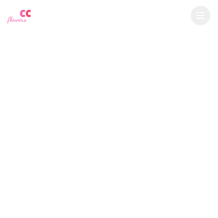
YU
CC
A
$
USD
flowers