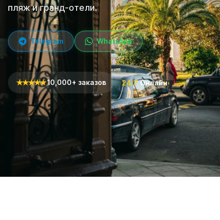
пляж и гранд-отели.
Telegram
WhatsApp
★
★
★
★
★
10,000+ заказов
24/7
Онлайн