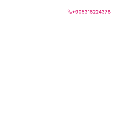
Батуми
+905316224378
RU