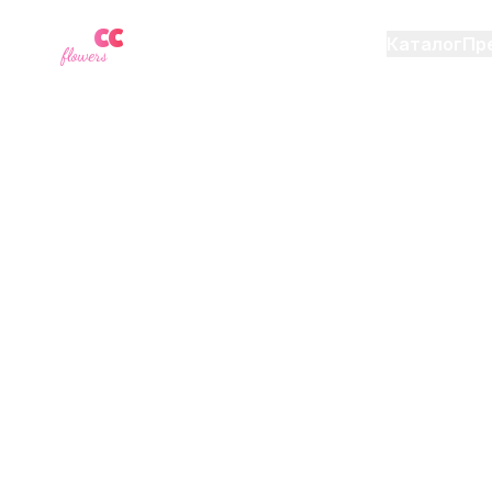
YU
CC
A
Каталог
Пр
flowers