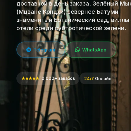
доставкой в день заказа. Зелёный Мы
(Мцване Концхи) севернее Батуми —
знаменитый Ботанический сад, виллы 
отели среди субтропической зелени.
Telegram
WhatsApp
★
★
★
★
★
10,000+ заказов
24/7
Онлайн