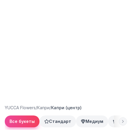
YUCCA Flowers
/
Капри
/
Капри (центр)
Все букеты
Стандарт
Медиум
Преми