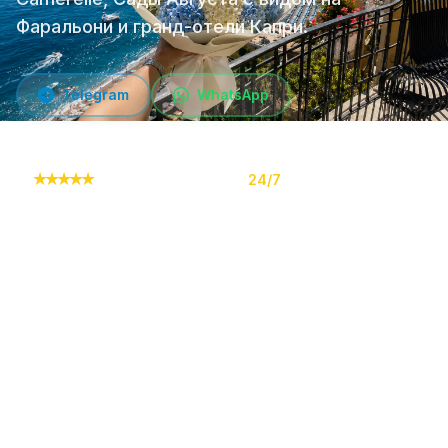
Фаральони и гранд-отели Капри.
Telegram
WhatsApp
★
★
★
★
★
10,000+ заказов
24/7
Онлайн