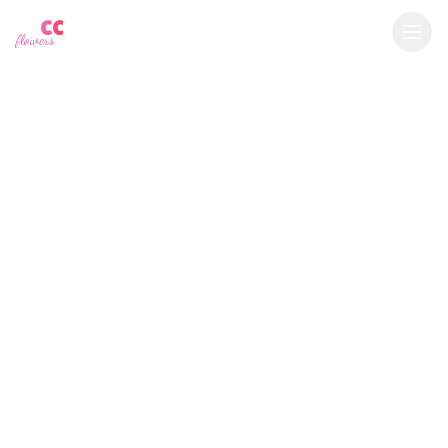
YU
CC
A
€
EUR
flowers