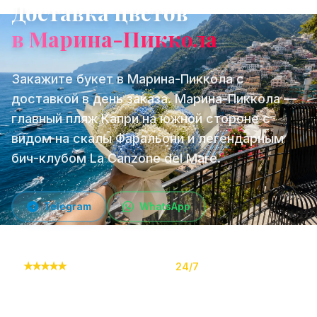
Доставка цветов
в Марина-Пиккола
Закажите букет в Марина-Пиккола с
доставкой в день заказа. Марина-Пиккола —
главный пляж Капри на южной стороне с
видом на скалы Фаральони и легендарным
бич-клубом La Canzone del Mare.
Telegram
WhatsApp
★
★
★
★
★
10,000+ заказов
24/7
Онлайн