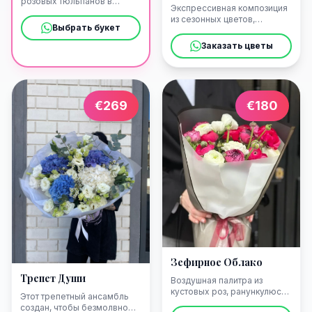
розовых тюльпанов в
Экспрессивная композиция
обрамлении свежей
из сезонных цветов,
садовой зелени. Мы
Выбрать букет
призванная вызвать
бережно доставим это
искренний восторг и
Заказать цветы
цветочное послание в ваш
признание. Мы привезем
номер в одном из
этот яркий комплимент в
легендарных гранд-отелей
любой из гранд-отелей на
на Капри.
Капри или встретим вас с
цветами в порту Марина-
€
269
€
180
Гранде.
Зефирное Облако
Трепет Души
Воздушная палитра из
кустовых роз, ранункулюсов
Этот трепетный ансамбль
и белоснежных фрезий
создан, чтобы безмолвно