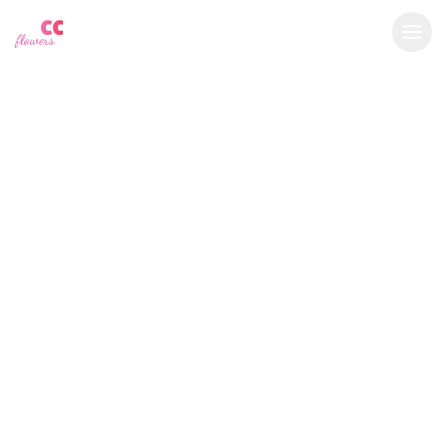
YU
CC
A
€
EUR
flowers