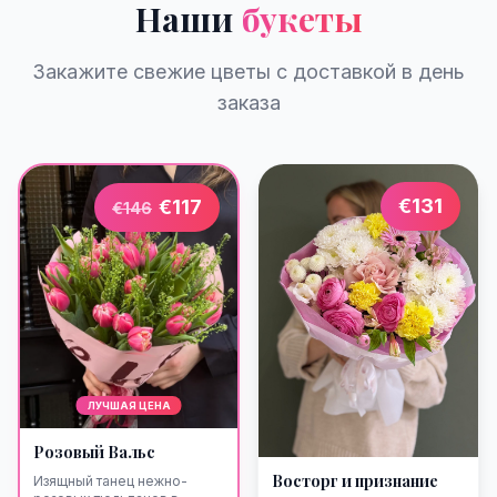
Наши
букеты
Закажите свежие цветы с доставкой в день
заказа
€
131
€
117
€
146
ЛУЧШАЯ ЦЕНА
Розовый Вальс
Восторг и признание
Изящный танец нежно-