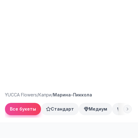
YUCCA Flowers
/
Капри
/
Марина-Пиккола
Все букеты
Стандарт
Медиум
Преми