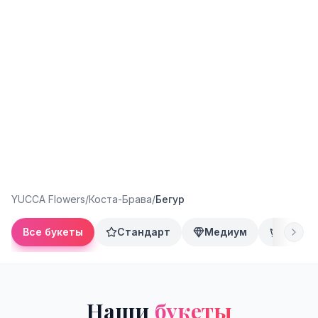
YUCCA Flowers
/
Коста-Брава
/
Бегур
Все букеты
Стандарт
Медиум
Преми
Наши
букеты