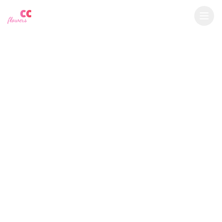
YU
CC
A
€
EUR
flowers