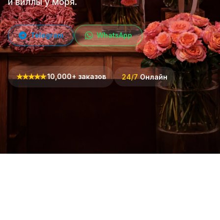
и виллы у моря.
Telegram
WhatsApp
★
★
★
★
★
10,000+ заказов
24/7
Онлайн