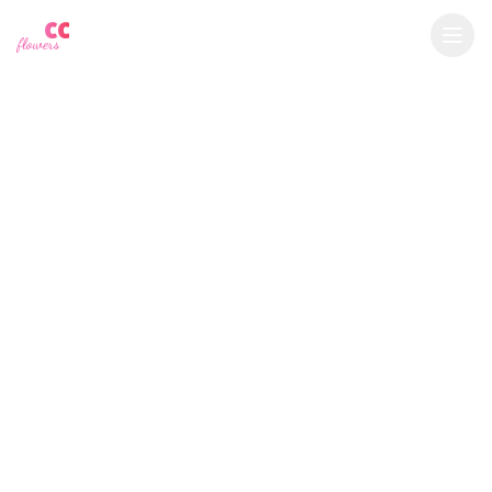
YU
CC
A
€
EUR
flowers