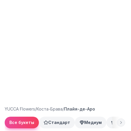
YUCCA Flowers
/
Коста-Брава
/
Плайя-де-Аро
Все букеты
Стандарт
Медиум
Преми