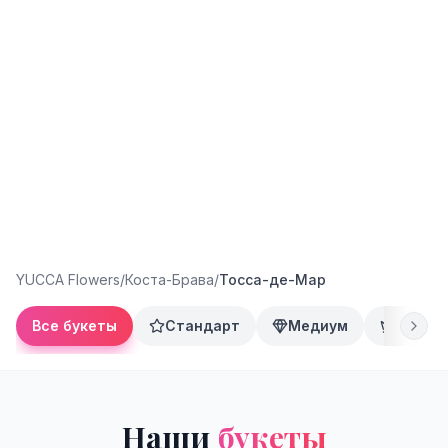
YUCCA Flowers
/
Коста-Брава
/
Тосса-де-Мар
Все букеты
Стандарт
Медиум
Преми
Наши
букеты