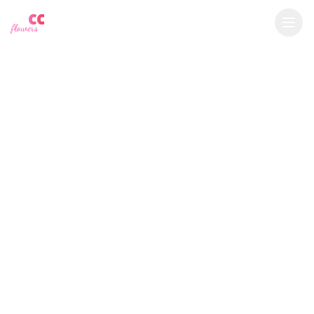
YU
CC
A
€
EUR
flowers