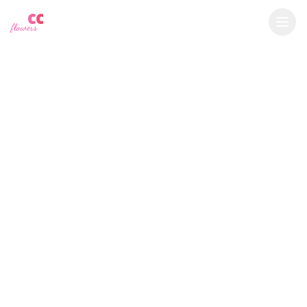
YU
CC
A
$
USD
flowers