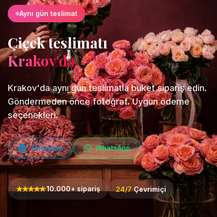
Aynı gün teslimat
Çiçek teslimatı
Krakov'da
Krakov'da aynı gün teslimatla buket sipariş edin.
Göndermeden önce fotoğraf. Uygun ödeme
seçenekleri.
Telegram
WhatsApp
★
★
★
★
★
10.000+ sipariş
24/7
Çevrimiçi