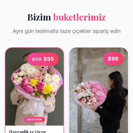
Bizim
buketlerimiz
Aynı gün teslimatla taze çiçekler sipariş edin
$
96
$
95
$
119
EN UYGUN
Hayranlik ve Ovgu