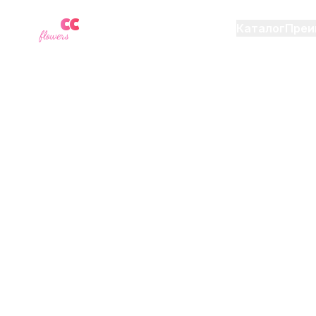
YU
CC
A
Каталог
Преи
flowers