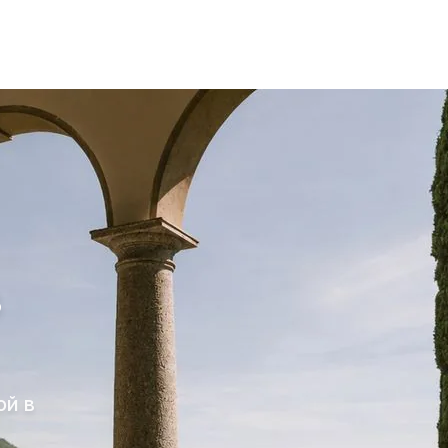
в
ой в