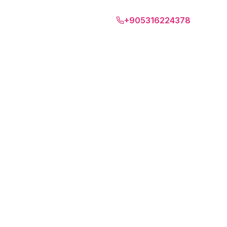
Озеро Комо
+905316224378
RU