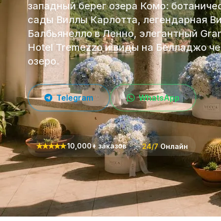
западный берег озера Комо: ботаниче
сады Виллы Карлотта, легендарная В
Балбьянелло в Ленно, элегантный Gra
Hotel Tremezzo и виды на Белладжо ч
озеро.
Telegram
WhatsApp
★
★
★
★
★
10,000+ заказов
24/7
Онлайн