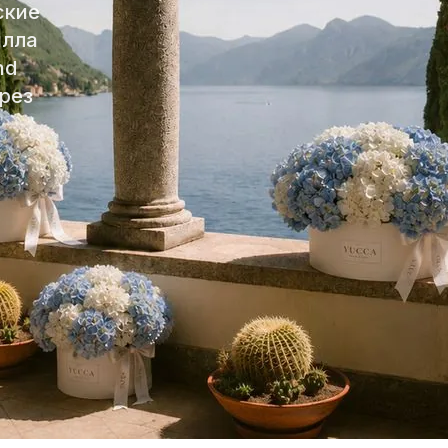
ские
илла
nd
ерез