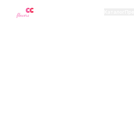
YU
CC
A
Каталог
Пр
flowers