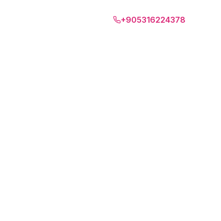
Майорка
+905316224378
RU