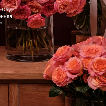
-Сеу,
енная
о.