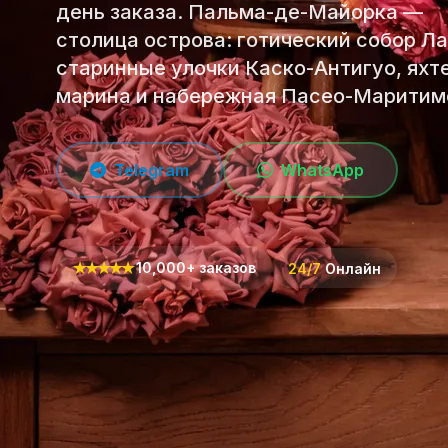
день заказа. Пальма-де-Майорка —
столица острова: готический собор Ла
старинные улочки Каско-Антигуо, яхт
марина и набережная Пасео-Маритим
Telegram
WhatsApp
★
★
★
★
★
10,000+ заказов
24/7
Онлайн