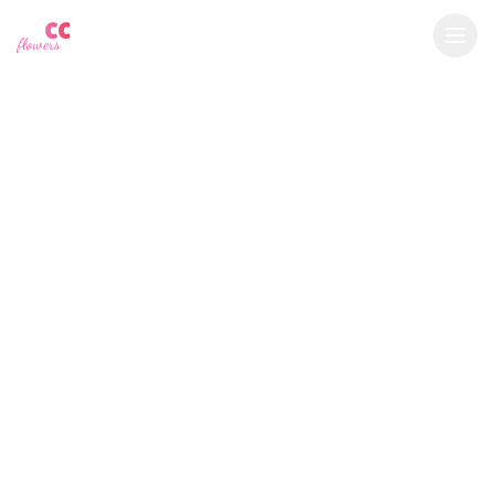
YU
CC
A
€
EUR
flowers