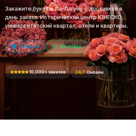
Закажите букет в Ла-Лагуну с доставкой в
день заказа. Исторический центр ЮНЕСКО,
университетский квартал, отели и квартиры.
Telegram
WhatsApp
★
★
★
★
★
10,000+ заказов
24/7
Онлайн