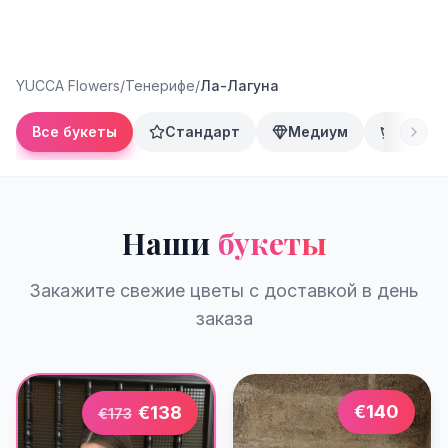
YUCCA Flowers
/
Тенерифе
/
Ла-Лагуна
Все букеты
Стандарт
Медиум
Преми
Наши
букеты
Закажите свежие цветы с доставкой в день
заказа
€
140
€
138
€
173