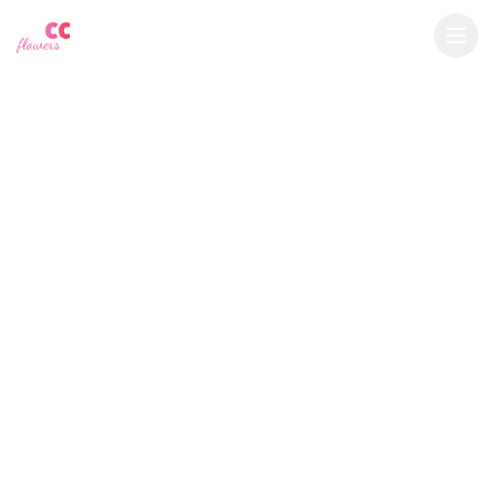
YU
CC
A
$
USD
flowers