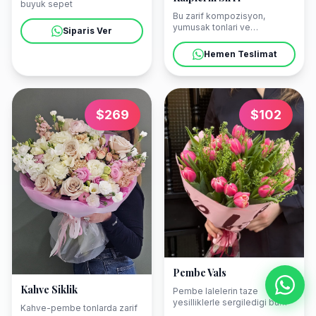
buyuk sepet
Bu zarif kompozisyon,
yumusak tonlari ve
Siparis Ver
dokulariyla askin sessiz
melodisini yansitiyor.
Hemen Teslimat
Mersin'de, Mezitli'nin huzurlu
kiyilarina veya sehir
merkezindeki gokdelenlerin
golgesine bu taze buketi
ulastirabiliriz.
$
269
$
102
Pembe Vals
Kahve Siklik
Pembe lalelerin taze
yesilliklerle sergiledigi bu
Kahve-pembe tonlarda zarif
zarif dans, evinize dogal bir