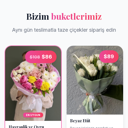
Bizim
buketlerimiz
Aynı gün teslimatla taze çiçekler sipariş edin
$
89
$
86
$
108
EN UYGUN
Beyaz Etüt
Hayranlik ve Ovgu