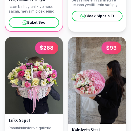
Beyaz lalelerin zarafeti ve
ucusan yesilliklerin safligiyla
Icten bir hayranlik ve nese
tasarlanmis sade bir
sacan, mevsim ciceklerinden
aranjman. Bu taze buketi
olusan canli bir aranjman.
Cicek Siparis Et
Yenisehir marinasindaki
Mersin'de, Yenisehir
Buket Sec
teknenize veya Mersin'de
Marina'daki bir yata veya
dilediginiz adrese
sehirdeki adresinize bu
ulastirabiliriz.
taptaze buketi ozenle
ulastiriyoruz.
$
268
$
93
Luks Sepet
Ranunkulusler ve gullerle
Kalplerin Sirri