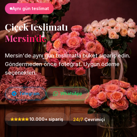
Aynı gün teslimat
Çiçek teslimatı
Mersin'de
Mersin'de aynı gün teslimatla buket sipariş edin.
Göndermeden önce fotoğraf. Uygun ödeme
seçenekleri.
Telegram
WhatsApp
★
★
★
★
★
10.000+ sipariş
24/7
Çevrimiçi